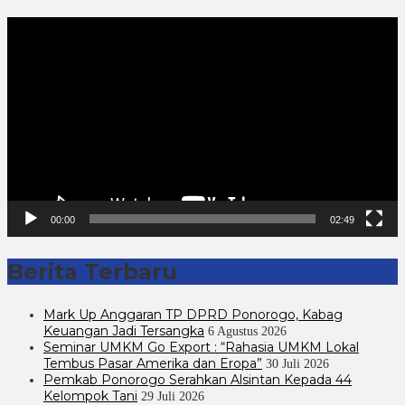
Pemutar
Video
00:00
02:49
Berita Terbaru
Mark Up Anggaran TP DPRD Ponorogo, Kabag
Keuangan Jadi Tersangka
6 Agustus 2026
Seminar UMKM Go Export : “Rahasia UMKM Lokal
Tembus Pasar Amerika dan Eropa”
30 Juli 2026
Pemkab Ponorogo Serahkan Alsintan Kepada 44
Kelompok Tani
29 Juli 2026