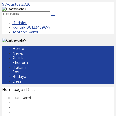
Lewati
9 Agustus 2026
ke
konten
Redaksi
Kontak 08123439677
Tentang Kami
Home
News
Politik
Ekonomi
Hukum
Sosial
Budaya
Desa
Rapid
Homepage
Desa
/
test
di
Ikuti Kami
kejaksaan
Negeri
Ponorogo