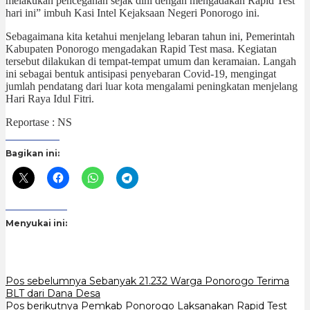
melakukan pencegahan sejak dini dengan mengadakan Rapid Test
hari ini” imbuh Kasi Intel Kejaksaan Negeri Ponorogo ini.
Sebagaimana kita ketahui menjelang lebaran tahun ini, Pemerintah
Kabupaten Ponorogo mengadakan Rapid Test masa. Kegiatan
tersebut dilakukan di tempat-tempat umum dan keramaian. Langah
ini sebagai bentuk antisipasi penyebaran Covid-19, mengingat
jumlah pendatang dari luar kota mengalami peningkatan menjelang
Hari Raya Idul Fitri.
Reportase : NS
Bagikan ini:
Menyukai ini:
Navigasi
Pos sebelumnya
Sebanyak 21.232 Warga Ponorogo Terima
BLT dari Dana Desa
pos
Pos berikutnya
Pemkab Ponorogo Laksanakan Rapid Test