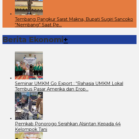
Tembang Pangkur Sarat Makna, Bupati Sugiri Sancoko
“Nembang” Saat Pe…
Berita Ekonomi
+
Seminar UMKM Go Export : “Rahasia UMKM Lokal
Tembus Pasar Amerika dan Erop…
Pemkab Ponorogo Serahkan Alsintan Kepada 44
Kelompok Tani