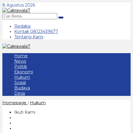
Lewati
8 Agustus 2026
ke
konten
Redaksi
Kontak 08123439677
Tentang Kami
Home
News
Politik
Ekonomi
Hukum
Sosial
Budaya
Desa
Polisi
Homepage
Hukum
/
Kontrol
Ruang
Ikuti Kami
Tahanan,
Pastikan
Bersih,
Aman