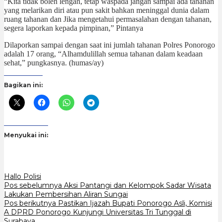
“Kita tidak boleh lengah, tetap waspada jangan sampai ada tahanan
yang melarikan diri atau pun sakit bahkan meninggal dunia dalam
ruang tahanan dan Jika mengetahui permasalahan dengan tahanan,
segera laporkan kepada pimpinan,” Pintanya
Dilaporkan sampai dengan saat ini jumlah tahanan Polres Ponorogo
adalah 17 orang, “Alhamdulillah semua tahanan dalam keadaan
sehat,” pungkasnya. (humas/ay)
Bagikan ini:
Menyukai ini:
Hallo Polisi
Navigasi
Pos sebelumnya
Aksi Pantangi dan Kelompok Sadar Wisata
Lakukan Pembersihan Aliran Sungai
pos
Pos berikutnya
Pastikan Ijazah Bupati Ponorogo Asli, Komisi
A DPRD Ponorogo Kunjungi Universitas Tri Tunggal di
Surabaya