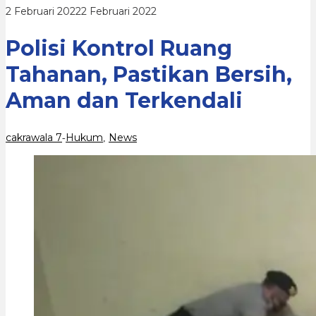
dan
oleh
2 Februari 2022
2 Februari 2022
Terkendali
cakrawala
7
Polisi Kontrol Ruang
Tahanan, Pastikan Bersih,
Aman dan Terkendali
cakrawala 7
Hukum
News
-
,