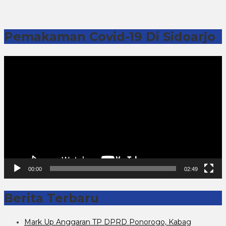
Pemakaman Covid-19 Di Sidoarjo
Pemutar
Video
00:00
02:49
Berita Terbaru
Mark Up Anggaran TP DPRD Ponorogo, Kabag