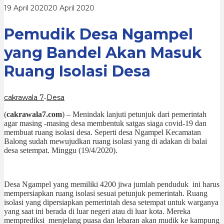
Ruang
oleh
19 April 2020
20 April 2020
Isolasi
cakrawala
Desa
7
Pemudik Desa Ngampel
yang Bandel Akan Masuk
Ruang Isolasi Desa
cakrawala 7
Desa
-
(
cakrawala7.com
) – Menindak lanjuti petunjuk dari pemerintah
agar masing -masing desa membentuk satgas siaga covid-19 dan
membuat ruang isolasi desa. Seperti desa Ngampel Kecamatan
Balong sudah mewujudkan ruang isolasi yang di adakan di balai
desa setempat. Minggu (19/4/2020).
Desa Ngampel yang memiliki 4200 jiwa jumlah penduduk ini harus
mempersiapkan ruang isolasi sesuai petunjuk pemerintah. Ruang
isolasi yang dipersiapkan pemerintah desa setempat untuk warganya
yang saat ini berada di luar negeri atau di luar kota. Mereka
memprediksi menjelang puasa dan lebaran akan mudik ke kampung