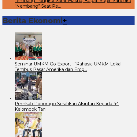
Tembang Pangkur Sarat Makna, Bupati Sugiri Sancoko
“Nembang” Saat Pe…
Berita Ekonomi
+
Seminar UMKM Go Export : “Rahasia UMKM Lokal
Tembus Pasar Amerika dan Erop…
Pemkab Ponorogo Serahkan Alsintan Kepada 44
Kelompok Tani