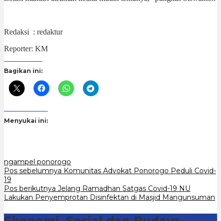
Redaksi : redaktur
Reporter: KM
Bagikan ini:
Menyukai ini:
ngampel ponorogo
Navigasi
Pos sebelumnya
Komunitas Advokat Ponorogo Peduli Covid-
19
pos
Pos berikutnya
Jelang Ramadhan Satgas Covid-19 NU
Lakukan Penyemprotan Disinfektan di Masjid Mangunsuman
Ekonomi, Sosial dan Budaya