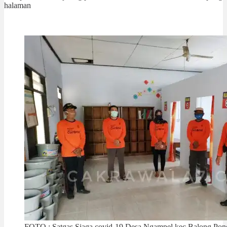
halaman
FOTO : Satgas Siaga covid-19 Desa Ngampel,kec.Balong Pon