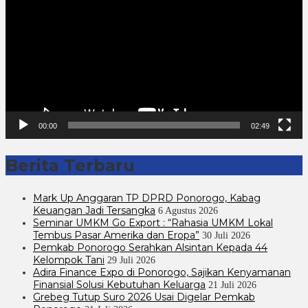
00:00
02:49
Berita Terbaru
Mark Up Anggaran TP DPRD Ponorogo, Kabag
Keuangan Jadi Tersangka
6 Agustus 2026
Seminar UMKM Go Export : “Rahasia UMKM Lokal
Tembus Pasar Amerika dan Eropa”
30 Juli 2026
Pemkab Ponorogo Serahkan Alsintan Kepada 44
Kelompok Tani
29 Juli 2026
Adira Finance Expo di Ponorogo, Sajikan Kenyamanan
Finansial Solusi Kebutuhan Keluarga
21 Juli 2026
Grebeg Tutup Suro 2026 Usai Digelar Pemkab