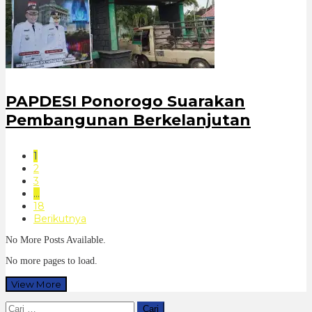
PAPDESI Ponorogo Suarakan
Pembangunan Berkelanjutan
1
2
3
…
18
Berikutnya
No More Posts Available.
No more pages to load.
View More
Cari