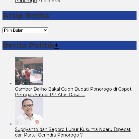
Ponorogo
21 Juli 2026
Arsip Berita
Arsip
Berita
Berita Politik
+
Gambar Baliho Bakal Calon Bupati Ponorogo di Copot
Petugas Satpol PP Atas Dasar …
Supriyanto dan Segoro Luhur Kusuma Ndaru Dipecat
dari Partai Gerindra Ponorogo ?