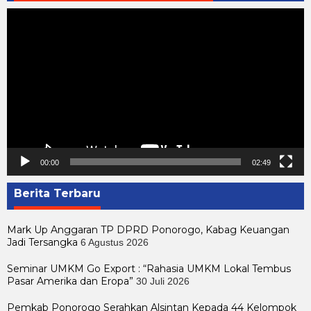
Pemutar
Video
00:00
02:49
Berita Terbaru
Mark Up Anggaran TP DPRD Ponorogo, Kabag Keuangan
Jadi Tersangka
6 Agustus 2026
Seminar UMKM Go Export : “Rahasia UMKM Lokal Tembus
Pasar Amerika dan Eropa”
30 Juli 2026
Pemkab Ponorogo Serahkan Alsintan Kepada 44 Kelompok