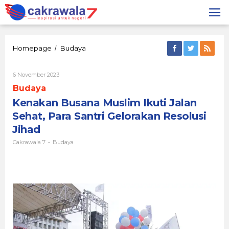
Lewati
ke
konten
Kenakan
Homepage
Budaya
/
Busana
Muslim
Oleh
6 November 2023
Ikuti
Cakrawala
Jalan
Budaya
7
Sehat,
Kenakan Busana Muslim Ikuti Jalan
Para
Santri
Sehat, Para Santri Gelorakan Resolusi
Gelorakan
Jihad
Resolusi
Jihad
Cakrawala 7
Budaya
-