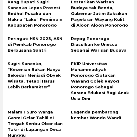
Kang Bupati Sugiri
Lestarikan Warisan
Sancoko Lepas Prosesi
Budaya tak Benda,
Bedhol Pusaka dan
Gubernur Jatim Saksikan
Makna “Laku” Pemimpin
Pagelaran Wayang Kulit
Kabupaten Ponorogo
di Aloon Aloon Ponorogo
Peringati HSN 2023, ASN
Reyog Ponorogo
di Pemkab Ponorogo
Diusulkan ke Unesco
Berbusana Santri
Sebagai Warisan Budaya
Sugiri Sancoko,
FKIP Universitas
“Kesenian Bukan Hanya
Muhammadiyah
Sekedar Menjadi Obyek
Ponorogo Ciptakan
Wisata, Tetapi Harus
Wayang Golek Reyog
Lebih Berkarakter”
Ponorogo Sebagai
Sarana Edukasi Bagi Anak
Usia Dini
Malam 1 Suro Warga
Legenda pembarong
Gasmi Gelar Tahlil di
kembar Wondo Wandi
Tengah Seribu Obor dan
Takir di Lapangan Desa
Munggu