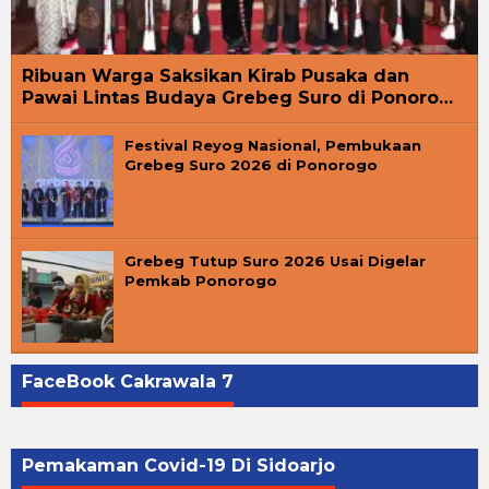
Ribuan Warga Saksikan Kirab Pusaka dan
Pawai Lintas Budaya Grebeg Suro di Ponoro…
Festival Reyog Nasional, Pembukaan
Grebeg Suro 2026 di Ponorogo
Grebeg Tutup Suro 2026 Usai Digelar
Pemkab Ponorogo
FaceBook Cakrawala 7
Pemakaman Covid-19 Di Sidoarjo