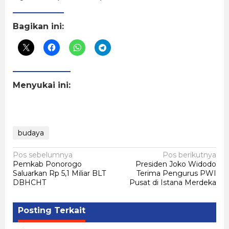
Bagikan ini:
Menyukai ini:
budaya
Navigasi
Pos sebelumnya
Pos berikutnya
Pemkab Ponorogo
Presiden Joko Widodo
pos
Saluarkan Rp 5,1 Miliar BLT
Terima Pengurus PWI
DBHCHT
Pusat di Istana Merdeka
Posting Terkait