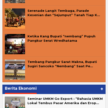
Serenade Langit Tembaga, Parade
Kesenian dan “Sejumput” Tanah Tiap K…
Ketika Kang Bupati “nembang” Pupuh
Pangkur Serat Wredhatama
Tembang Pangkur Sarat Makna, Bupati
Sugiri Sancoko “Nembang” Saat Pe…
Berita Ekonomi
+
Seminar UMKM Go Export : “Rahasia UMKM
Lokal Tembus Pasar Amerika dan Erop…