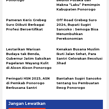
Ponorogo
Bedhol Pusaka dan
Makna “Laku” Pemimpin
Kabupaten Ponorogo
Pameran Keris Grebeg
Off Road Grebeg Suro
Suro Diikuti Berbagai
2024, Bupati Sugiri
Profesi Bersertifikat
Sancoko : Semoga Bisa
Menumbuhkan
Perekonomian
Lestarikan Warisan
Kenakan Busana Muslim
Budaya tak Benda,
Ikuti Jalan Sehat, Para
Gubernur Jatim Saksikan
Santri Gelorakan Resolusi
Pagelaran Wayang Kulit
Jihad
di Aloon Aloon Ponorogo
Peringati HSN 2023, ASN
Bantahan Sugiri Sancoko
di Pemkab Ponorogo
tentang Isu Pembuatan
Berbusana Santri
Reog Ponorogo
Jangan Lewatkan