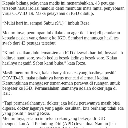
Kepala bidang pelayanan medis ini menambahkan, 43 petugas
tersebut harus isolasi mandiri demi memutus mata rantai penyebaran
virus COVID-19. Maka pelayanan di IGD ditutup.
“Mulai hari ini sampai Sabtu (9/1),” imbuh Reza.
Menurutnya, penutupan ini dilakukan agar tidak terjadi penularan
kepada pasien yang datang ke IGD. Sembari menunggu hasil tes
swab dari 43 petugas tersebut.
“Kami pastikan dulu teman-teman IGD di-swab hari ini, Insyaallah
jadinya nanti sore, swab kedua besok jadinya besok sore. Kalau
hasilnya negatif, Sabtu kami buka,” kata Reza.
Masih menurut Reza, kalau banyak nakes yang hasilnya positif
COVID-19, maka pihaknya harus mencari alternatif kedua.
Kemungkinan menggeser teman-teman perawat di ruangan untuk
bergeser ke IGD. Permasalahan utamanya adalah dokter jaga di
IGD.
“Tapi permasalahannya, dokter jaga kalau perawatnya masih bisa
digeser, dokter jaganya yang agak kesulitan, kita berharap tidak ada
yang positif,” terang Reza.
Menurutnya, selama ini rekan-rekan yang bekerja di IGD
mengenakan Alat Pelindung Diri (APD) level dua. Namun jika