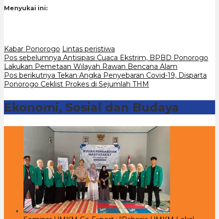
Menyukai ini:
Kabar Ponorogo
Lintas peristiwa
Navigasi
Pos sebelumnya
Antisipasi Cuaca Ekstrim, BPBD Ponorogo
Lakukan Pemetaan Wilayah Rawan Bencana Alam
pos
Pos berikutnya
Tekan Angka Penyebaran Covid-19, Disparta
Ponorogo Ceklist Prokes di Sejumlah THM
Ekonomi, Sosial dan Budaya