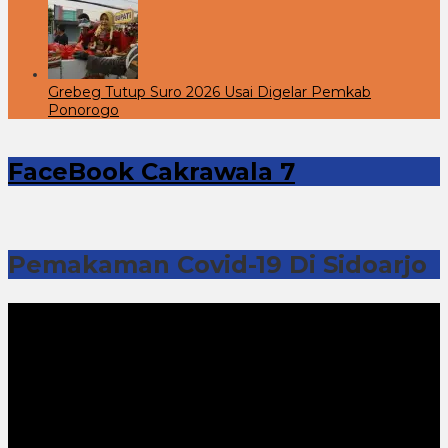
Grebeg Tutup Suro 2026 Usai Digelar Pemkab
Ponorogo
FaceBook Cakrawala 7
Pemakaman Covid-19 Di Sidoarjo
Pemutar
Video