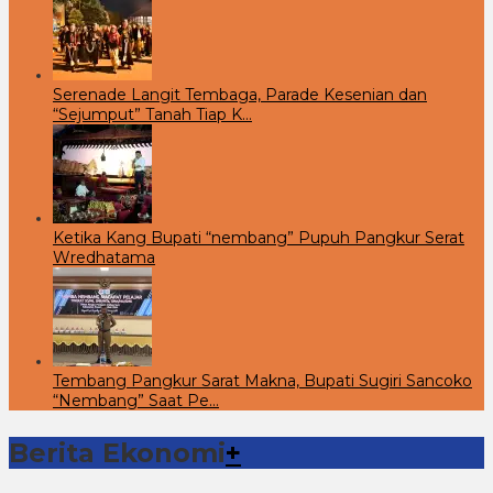
Serenade Langit Tembaga, Parade Kesenian dan
“Sejumput” Tanah Tiap K…
Ketika Kang Bupati “nembang” Pupuh Pangkur Serat
Wredhatama
Tembang Pangkur Sarat Makna, Bupati Sugiri Sancoko
“Nembang” Saat Pe…
Berita Ekonomi
+