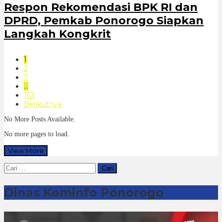
Respon Rekomendasi BPK RI dan
DPRD, Pemkab Ponorogo Siapkan
Langkah Kongkrit
1
2
3
…
163
Berikutnya
No More Posts Available.
No more pages to load.
View More
Cari
untuk:
Dinas Kominfo Ponorogo