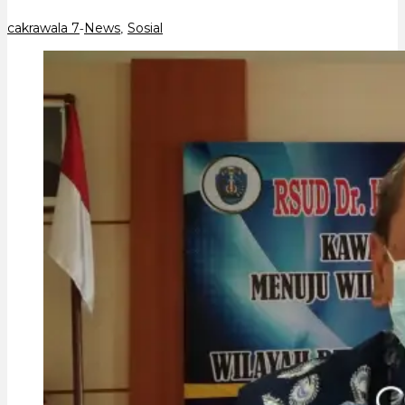
cakrawala 7
News
Sosial
-
,