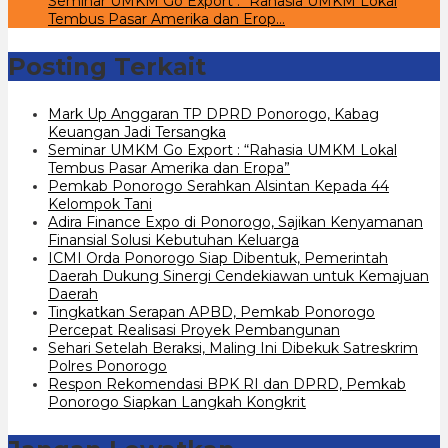
Seminar UMKM Go Export : “Rahasia UMKM Lokal
Tembus Pasar Amerika dan Erop…
Posting Terkait
Mark Up Anggaran TP DPRD Ponorogo, Kabag
Keuangan Jadi Tersangka
Seminar UMKM Go Export : “Rahasia UMKM Lokal
Tembus Pasar Amerika dan Eropa”
Pemkab Ponorogo Serahkan Alsintan Kepada 44
Kelompok Tani
Adira Finance Expo di Ponorogo, Sajikan Kenyamanan
Finansial Solusi Kebutuhan Keluarga
ICMI Orda Ponorogo Siap Dibentuk, Pemerintah
Daerah Dukung Sinergi Cendekiawan untuk Kemajuan
Daerah
Tingkatkan Serapan APBD, Pemkab Ponorogo
Percepat Realisasi Proyek Pembangunan
Sehari Setelah Beraksi, Maling Ini Dibekuk Satreskrim
Polres Ponorogo
Respon Rekomendasi BPK RI dan DPRD, Pemkab
Ponorogo Siapkan Langkah Kongkrit