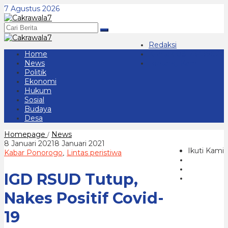
Lewati
7 Agustus 2026
ke
konten
Redaksi
Home
Kontak 08123439677
News
Tentang Kami
Politik
Ekonomi
Hukum
Sosial
Budaya
Desa
IGD
Homepage
News
/
RSUD
oleh
8 Januari 2021
8 Januari 2021
Tutup,
Ikuti Kami
cakrawala
Kabar Ponorogo
Lintas peristiwa
,
Nakes
7
Positif
IGD RSUD Tutup,
Covid-
19
Nakes Positif Covid-
19