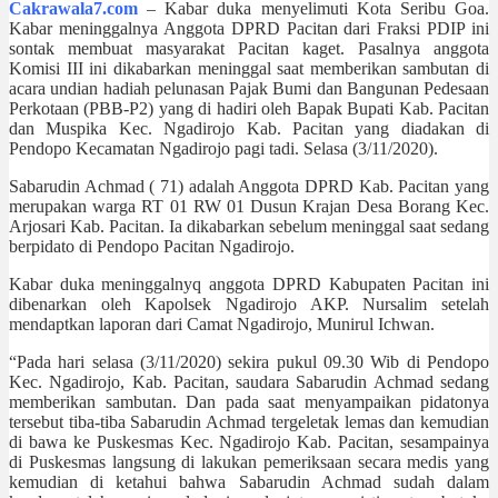
Cakrawala7.com
– Kabar duka menyelimuti Kota Seribu Goa.
Kabar meninggalnya Anggota DPRD Pacitan dari Fraksi PDIP ini
sontak membuat masyarakat Pacitan kaget. Pasalnya anggota
Komisi III ini dikabarkan meninggal saat memberikan sambutan di
acara undian hadiah pelunasan Pajak Bumi dan Bangunan Pedesaan
Perkotaan (PBB-P2) yang di hadiri oleh Bapak Bupati Kab. Pacitan
dan Muspika Kec. Ngadirojo Kab. Pacitan yang diadakan di
Pendopo Kecamatan Ngadirojo pagi tadi. Selasa (3/11/2020).
Sabarudin Achmad ( 71) adalah Anggota DPRD Kab. Pacitan yang
merupakan warga RT 01 RW 01 Dusun Krajan Desa Borang Kec.
Arjosari Kab. Pacitan. Ia dikabarkan sebelum meninggal saat sedang
berpidato di Pendopo Pacitan Ngadirojo.
Kabar duka meninggalnyq anggota DPRD Kabupaten Pacitan ini
dibenarkan oleh Kapolsek Ngadirojo AKP. Nursalim setelah
mendaptkan laporan dari Camat Ngadirojo, Munirul Ichwan.
“Pada hari selasa (3/11/2020) sekira pukul 09.30 Wib di Pendopo
Kec. Ngadirojo, Kab. Pacitan, saudara Sabarudin Achmad sedang
memberikan sambutan. Dan pada saat menyampaikan pidatonya
tersebut tiba-tiba Sabarudin Achmad tergeletak lemas dan kemudian
di bawa ke Puskesmas Kec. Ngadirojo Kab. Pacitan, sesampainya
di Puskesmas langsung di lakukan pemeriksaan secara medis yang
kemudian di ketahui bahwa Sabarudin Achmad sudah dalam