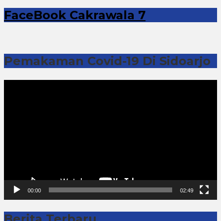
FaceBook Cakrawala 7
Pemakaman Covid-19 Di Sidoarjo
Pemutar
Video
00:00
02:49
Berita Terbaru