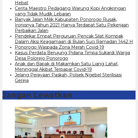
Hebat
Cerita Maestro Pedagang Warung Kopi Angkringan
yang Tidak Mudik Lebaran
Banyak Jalan Milik Kabupaten Ponorogo Rusak,
Ironisnya Tahun 2021 Hanya Terdapat Satu Pekerjaan
Perbaikan Jalan
Pendekar Empat Perguruan Pencak Silat Kompak
Dalam Aksi Keagamaan di Bulan Suci Ramadan 1442 H
Ponorogo Waspada Zona Merah Covid-19
Kasus Perdata Berujung Pidana Timpa Sukardi Warga
Desa Polorejo Ponorogo
Anak dan Bapak di Makamkan Satu Liang Lahat,
Meninggal Akibat Terpapar Covid-19
Jelang Perayaan Paskah, Polsek Ngebel Sterilisasi
Gereja
Jangan Lewatkan