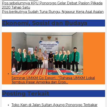
Navigasi
Pos sebelumnya
KPU Ponorogo Gelar Debat Paslon Pilkada
2020 Tahap Satu
pos
Pos berikutnya
Sudah Tuna Rungu, Ngawur Kerja Asal Asalan
Ekonomi, Sosial dan Budaya
Seminar UMKM Go Export : “Rahasia UMKM Lokal
Tembus Pasar Amerika dan Erop…
Posting Terkait
Toko Kain di Jalan Sultan Agung Ponorogo Terbakar