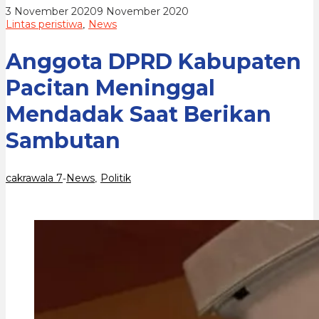
Berikan
oleh
3 November 2020
9 November 2020
Sambutan
cakrawala
Lintas peristiwa
News
,
7
Anggota DPRD Kabupaten
Pacitan Meninggal
Mendadak Saat Berikan
Sambutan
cakrawala 7
News
Politik
-
,