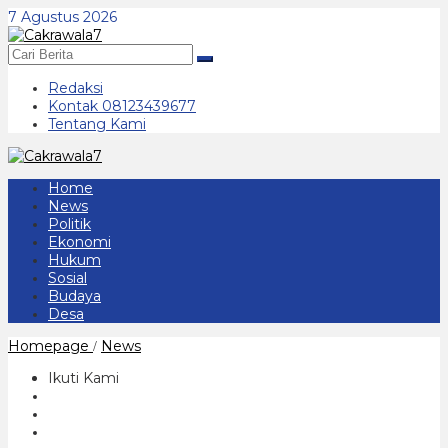
Lewati
7 Agustus 2026
ke
konten
Redaksi
Kontak 08123439677
Tentang Kami
Home
News
Politik
Ekonomi
Hukum
Sosial
Budaya
Desa
Anggota
Homepage
News
/
DPRD
Kabupaten
Ikuti Kami
Pacitan
Meninggal
Mendadak
Saat