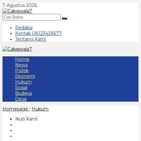
Lewati
7 Agustus 2026
ke
konten
Redaksi
Kontak 08123439677
Tentang Kami
Home
News
Politik
Ekonomi
Hukum
Sosial
Budaya
Desa
Analisa
Homepage
Hukum
/
Hukum
Yuridis
Ikuti Kami
"BS"