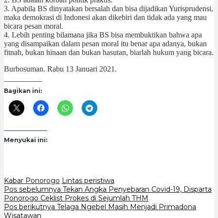
3. Apabila BS dinyatakan bersalah dan bisa dijadikan Yurisprudensi,
maka demokrasi di Indonesi akan dikebiri dan tidak ada yang mau
bicara pesan moral.
4. Lebih penting bilamana jika BS bisa membuktikan bahwa apa
yang disampaikan dalam pesan moral itu benar apa adanya, bukan
fitnah, bukan hinaan dan bukan hasutan, biarlah hukum yang bicara.
Burbosuman. Rabu 13 Januari 2021.
Bagikan ini:
Menyukai ini:
Kabar Ponorogo
Lintas peristiwa
Navigasi
Pos sebelumnya
Tekan Angka Penyebaran Covid-19, Disparta
Ponorogo Ceklist Prokes di Sejumlah THM
pos
Pos berikutnya
Telaga Ngebel Masih Menjadi Primadona
Wisatawan