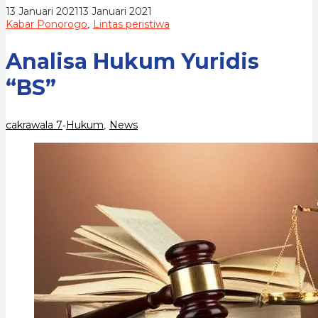
oleh
13 Januari 2021
13 Januari 2021
cakrawala
Kabar Ponorogo
Lintas peristiwa
,
7
Analisa Hukum Yuridis
“BS”
cakrawala 7
Hukum
News
-
,