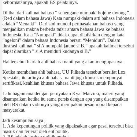
kehormatannya, apakah BS pelakunya.
Dilihat dari kalimat bahasa “ senengane numpaki bojone uwong ”.
(Red dalam bahasa Jawa) Kata numpaki dalam arti bahasa Indonesia
adalah “Menaiki”. Dari sini muncul permasalahan bahasa yang
menjadikan makna berbeda tafsir antara bahasa Jawa ke bahasa
Indonesia. Kata “Numpaki” tidak dapat ditafsirkan dengan kata
“ngeloni” dalam bahasa Indonesia berarti “Meniduri”. Dalam
ilustrasi kalimat ” si A numpaki jarane si B.” apakah kalimat tersebut
dapat diartikan ” si A meniduri kudanya si B.”
Hal tersebut biarlah ahli bahasa nanti yang akan mengupasnya.
Ketika membahas ahli bahasa, UU Pilkada tersebut bersifat Lex
Spesialis, itu artinya ahli bahasa nanti juga khusus mempunyai
sertifikasi, keahlian khusus bahasa Jawa khusus untuk Pilkada.
Lalu bagaimana dengan pernyataan Kyai Marzuki, materi yang
disampaikan ketika itu sama persis dengan apa yang disampaikan
oleh BS dalam vidionya yang merupakan pesan moral kepada
masyarakat.
Jadi kesimpulan saya ;
1. Ada kepentingan politik yang dipaksakan agar pasal tersebut bisa
masuk dan terjerat oleh elit politik.
2. BS adalah korban politik praktis.