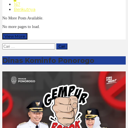
167
Berikutnya
No More Posts Available.
No more pages to load.
View More
Cari
untuk:
Dinas Kominfo Ponorogo