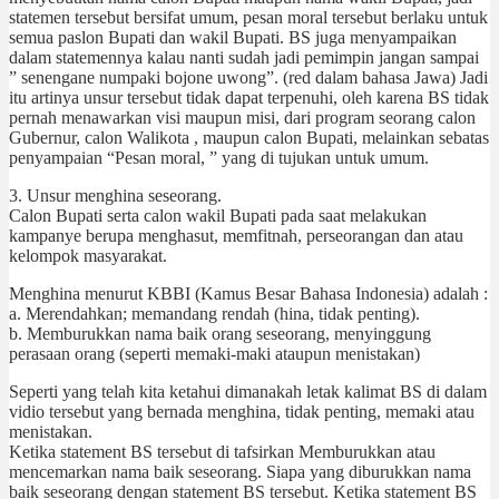
statemen tersebut bersifat umum, pesan moral tersebut berlaku untuk
semua paslon Bupati dan wakil Bupati. BS juga menyampaikan
dalam statemennya kalau nanti sudah jadi pemimpin jangan sampai
” senengane numpaki bojone uwong”. (red dalam bahasa Jawa) Jadi
itu artinya unsur tersebut tidak dapat terpenuhi, oleh karena BS tidak
pernah menawarkan visi maupun misi, dari program seorang calon
Gubernur, calon Walikota , maupun calon Bupati, melainkan sebatas
penyampaian “Pesan moral, ” yang di tujukan untuk umum.
3. Unsur menghina seseorang.
Calon Bupati serta calon wakil Bupati pada saat melakukan
kampanye berupa menghasut, memfitnah, perseorangan dan atau
kelompok masyarakat.
Menghina menurut KBBI (Kamus Besar Bahasa Indonesia) adalah :
a. Merendahkan; memandang rendah (hina, tidak penting).
b. Memburukkan nama baik orang seseorang, menyinggung
perasaan orang (seperti memaki-maki ataupun menistakan)
Seperti yang telah kita ketahui dimanakah letak kalimat BS di dalam
vidio tersebut yang bernada menghina, tidak penting, memaki atau
menistakan.
Ketika statement BS tersebut di tafsirkan Memburukkan atau
mencemarkan nama baik seseorang. Siapa yang diburukkan nama
baik seseorang dengan statement BS tersebut. Ketika statement BS