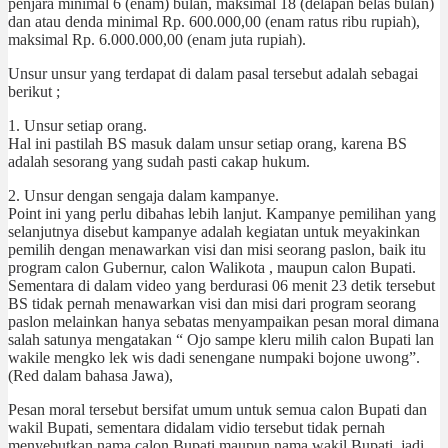
penjara minimal 6 (enam) bulan, maksimal 18 (delapan belas bulan)
dan atau denda minimal Rp. 600.000,00 (enam ratus ribu rupiah),
maksimal Rp. 6.000.000,00 (enam juta rupiah).
Unsur unsur yang terdapat di dalam pasal tersebut adalah sebagai
berikut ;
1. Unsur setiap orang.
Hal ini pastilah BS masuk dalam unsur setiap orang, karena BS
adalah sesorang yang sudah pasti cakap hukum.
2. Unsur dengan sengaja dalam kampanye.
Point ini yang perlu dibahas lebih lanjut. Kampanye pemilihan yang
selanjutnya disebut kampanye adalah kegiatan untuk meyakinkan
pemilih dengan menawarkan visi dan misi seorang paslon, baik itu
program calon Gubernur, calon Walikota , maupun calon Bupati.
Sementara di dalam video yang berdurasi 06 menit 23 detik tersebut
BS tidak pernah menawarkan visi dan misi dari program seorang
paslon melainkan hanya sebatas menyampaikan pesan moral dimana
salah satunya mengatakan “ Ojo sampe kleru milih calon Bupati lan
wakile mengko lek wis dadi senengane numpaki bojone uwong”.
(Red dalam bahasa Jawa),
Pesan moral tersebut bersifat umum untuk semua calon Bupati dan
wakil Bupati, sementara didalam vidio tersebut tidak pernah
menyebutkan nama calon Bupati maupun nama wakil Bupati, jadi