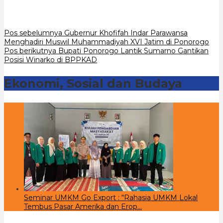
Navigasi
Pos sebelumnya
Gubernur Khofifah Indar Parawansa
Menghadiri Muswil Muhammadiyah XVI Jatim di Ponorogo
pos
Pos berikutnya
Bupati Ponorogo Lantik Sumarno Gantikan
Posisi Winarko di BPPKAD
Ekonomi, Sosial dan Budaya
Seminar UMKM Go Export : “Rahasia UMKM Lokal
Tembus Pasar Amerika dan Erop…