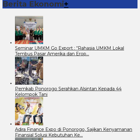
Berita Ekonomi
+
Seminar UMKM Go Export : “Rahasia UMKM Lokal
Tembus Pasar Amerika dan Erop…
Pemkab Ponorogo Serahkan Alsintan Kepada 44
Kelompok Tani
Adira Finance Expo di Ponorogo, Sajikan Kenyamanan
Finansial Solusi Kebutuhan Ke…