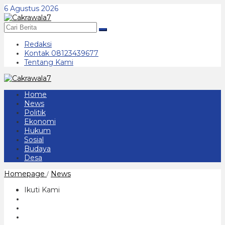
Lewati
6 Agustus 2026
ke
konten
Redaksi
Kontak 08123439677
Tentang Kami
Home
News
Politik
Ekonomi
Hukum
Sosial
Budaya
Desa
Winarko
Homepage
News
/
Arief
Tjahjono
Ikuti Kami
Birokrat
Tulen
Purna
Tugas