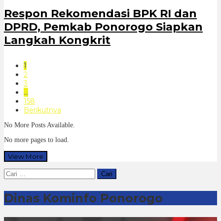
Respon Rekomendasi BPK RI dan
DPRD, Pemkab Ponorogo Siapkan
Langkah Kongkrit
1
2
3
…
158
Berikutnya
No More Posts Available.
No more pages to load.
View More
Cari
untuk:
Dinas Kominfo Ponorogo