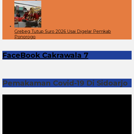
Grebeg Tutup Suro 2026 Usai Digelar Pemkab
Ponorogo
FaceBook Cakrawala 7
Pemakaman Covid-19 Di Sidoarjo
Pemutar
Video