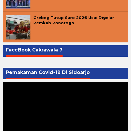
Grebeg Tutup Suro 2026 Usai Digelar
Pemkab Ponorogo
FaceBook Cakrawala 7
Pemakaman Covid-19 Di Sidoarjo
Pemutar
Video