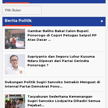
Arsip
Berita
Berita Politik
+
Gambar Baliho Bakal Calon Bupati
Ponorogo di Copot Petugas Satpol PP
Atas Dasar …
Supriyanto dan Segoro Luhur Kusuma
Ndaru Dipecat dari Partai Gerindra
Ponorogo ?
Dukungan Politik Sugiri Sancoko Semakin Menguat di
Internal Partai Demokrat Pono…
Tasyakuran Sederhana Kemenangan
Sugiri Sancoko Lisdyarita Dihadiri Semua
Pejabat…