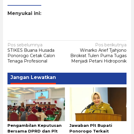
Menyukai ini:
Navigasi
Pos sebelumnya
Pos berikutnya
STIKES Buana Husada
Winarko Arief Tjahjono
pos
Ponorogo Cetak Calon
Birokrat Tulen Purna Tugas
Tenaga Profesional
Menjadi Petani Hidroponik
Jangan Lewatkan
Pengambilan Keputusan
Jawaban Plt Bupati
Bersama DPRD dan Plt
Ponorogo Terkait