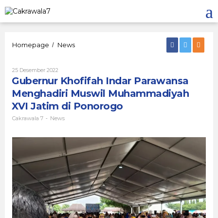
Lewati
ke
konten
Gubernur
Homepage
News
/
Khofifah
Indar
Oleh
25 Desember 2022
Parawansa
Cakrawala
Gubernur Khofifah Indar Parawansa
Menghadiri
7
Muswil
Menghadiri Muswil Muhammadiyah
Muhammadiyah
XVI Jatim di Ponorogo
XVI
Jatim
Cakrawala 7
News
-
di
Ponorogo