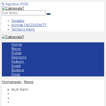
Lewati
8 Agustus 2026
ke
konten
Redaksi
Kontak 08123439677
Tentang Kami
Home
News
Politik
Ekonomi
Hukum
Sosial
Budaya
Desa
Universitas
Homepage
News
/
Muhammadiyah
Ponorogo
Ikuti Kami
Kongkritkan
MoU
Dengan
Pemeritah