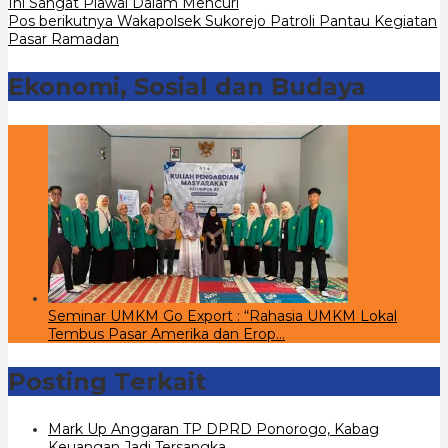
Ini Sangat Piawai Dalam Mencuri
pos
Pos berikutnya
Wakapolsek Sukorejo Patroli Pantau Kegiatan
Pasar Ramadan
Ekonomi, Sosial dan Budaya
Seminar UMKM Go Export : “Rahasia UMKM Lokal
Tembus Pasar Amerika dan Erop…
Posting Terkait
Mark Up Anggaran TP DPRD Ponorogo, Kabag
Keuangan Jadi Tersangka