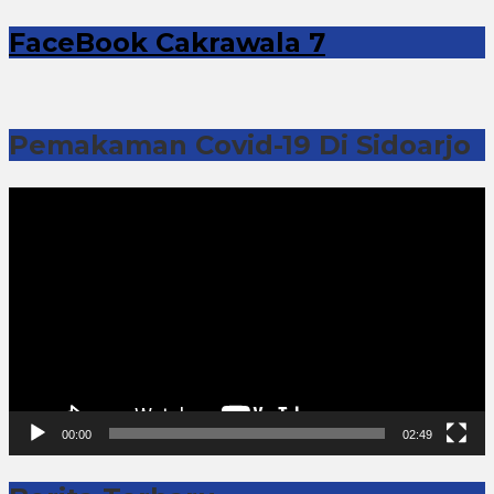
FaceBook Cakrawala 7
Pemakaman Covid-19 Di Sidoarjo
Pemutar
Video
00:00
02:49