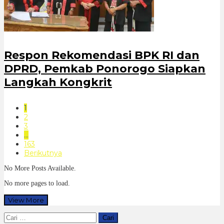
Respon Rekomendasi BPK RI dan
DPRD, Pemkab Ponorogo Siapkan
Langkah Kongkrit
1
2
3
…
163
Berikutnya
No More Posts Available.
No more pages to load.
View More
Cari
untuk: