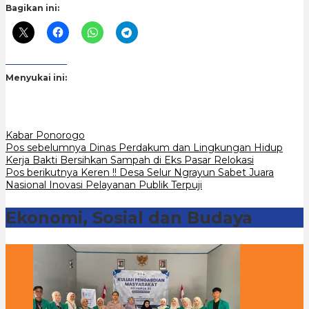
Bagikan ini:
Menyukai ini:
Kabar Ponorogo
Navigasi
Pos sebelumnya
Dinas Perdakum dan Lingkungan Hidup
Kerja Bakti Bersihkan Sampah di Eks Pasar Relokasi
pos
Pos berikutnya
Keren !! Desa Selur Ngrayun Sabet Juara
Nasional Inovasi Pelayanan Publik Terpuji
Ekonomi, Sosial dan Budaya