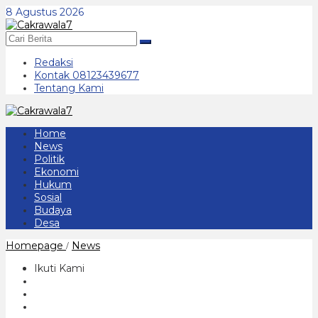
Lewati
8 Agustus 2026
ke
konten
Redaksi
Kontak 08123439677
Tentang Kami
Home
News
Politik
Ekonomi
Hukum
Sosial
Budaya
Desa
Polisi
Homepage
News
/
Salurkan
Sembako
Ikuti Kami
Untuk
Pemulung
di
Lokasi