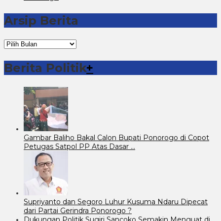
Arsip Berita
Arsip
Berita
Berita Politik
+
Gambar Baliho Bakal Calon Bupati Ponorogo di Copot
Petugas Satpol PP Atas Dasar …
Supriyanto dan Segoro Luhur Kusuma Ndaru Dipecat
dari Partai Gerindra Ponorogo ?
Dukungan Politik Sugiri Sancoko Semakin Menguat di