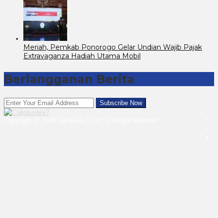
Meriah, Pemkab Ponorogo Gelar Undian Wajib Pajak
Extravaganza Hadiah Utama Mobil
Berlangganan Berita
Copyright @ 2020 cakrawala7.com. All Right Reserved