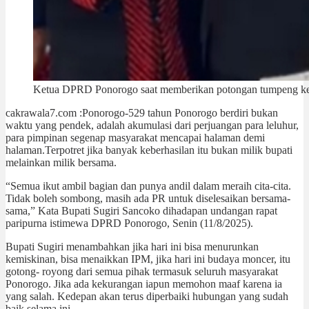
Ketua DPRD Ponorogo saat memberikan potongan tumpeng kepad
cakrawala7.com :Ponorogo-529 tahun Ponorogo berdiri bukan
waktu yang pendek, adalah akumulasi dari perjuangan para leluhur,
para pimpinan segenap masyarakat mencapai halaman demi
halaman.Terpotret jika banyak keberhasilan itu bukan milik bupati
melainkan milik bersama.
“Semua ikut ambil bagian dan punya andil dalam meraih cita-cita.
Tidak boleh sombong, masih ada PR untuk diselesaikan bersama-
sama,” Kata Bupati Sugiri Sancoko dihadapan undangan rapat
paripurna istimewa DPRD Ponorogo, Senin (11/8/2025).
Bupati Sugiri menambahkan jika hari ini bisa menurunkan
kemiskinan, bisa menaikkan IPM, jika hari ini budaya moncer, itu
gotong- royong dari semua pihak termasuk seluruh masyarakat
Ponorogo. Jika ada kekurangan iapun memohon maaf karena ia
yang salah. Kedepan akan terus diperbaiki hubungan yang sudah
baik selama ini.