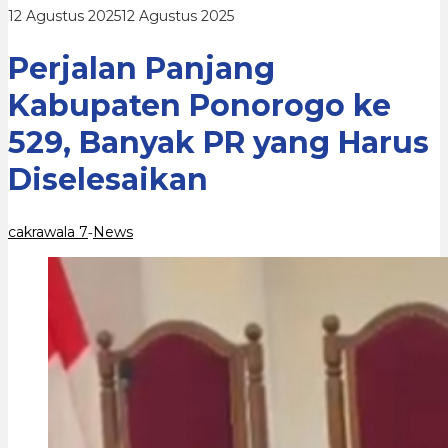
PR
oleh
12 Agustus 2025
12 Agustus 2025
yang
cakrawala
Harus
7
Diselesaikan
Perjalan Panjang
Kabupaten Ponorogo ke
529, Banyak PR yang Harus
Diselesaikan
cakrawala 7
News
-