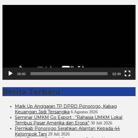
Pemutar
Video
00:00
02:49
Berita Terbaru
Mark Up Anggaran TP DPRD Ponorogo, Kabag
Keuangan Jadi Tersangka
6 Agustus 2026
Seminar UMKM Go Export : “Rahasia UMKM Lokal
Tembus Pasar Amerika dan Eropa”
30 Juli 2026
Pemkab Ponorogo Serahkan Alsintan Kepada 44
Kelompok Tani
29 Juli 2026