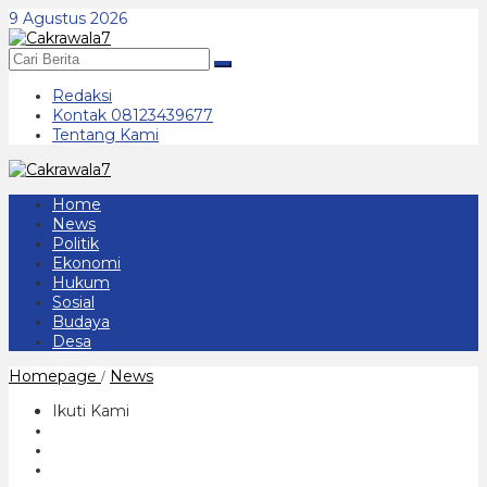
Lewati
9 Agustus 2026
ke
konten
Redaksi
Kontak 08123439677
Tentang Kami
Home
News
Politik
Ekonomi
Hukum
Sosial
Budaya
Desa
Perjalan
Homepage
News
/
Panjang
Kabupaten
Ikuti Kami
Ponorogo
ke
529,
Banyak