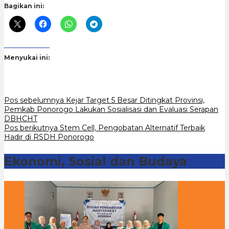
Bagikan ini:
Menyukai ini:
Navigasi
Pos sebelumnya
Kejar Target 5 Besar Ditingkat Provinsi,
Pemkab Ponorogo Lakukan Sosialisasi dan Evaluasi Serapan
pos
DBHCHT
Pos berikutnya
Stem Cell, Pengobatan Alternatif Terbaik
Hadir di RSDH Ponorogo
Ekonomi, Sosial dan Budaya