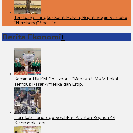
Tembang Pangkur Sarat Makna, Bupati Sugiri Sancoko
“Nembang” Saat Pe…
Berita Ekonomi
+
Seminar UMKM Go Export : “Rahasia UMKM Lokal
Tembus Pasar Amerika dan Erop…
Pemkab Ponorogo Serahkan Alsintan Kepada 44
Kelompok Tani