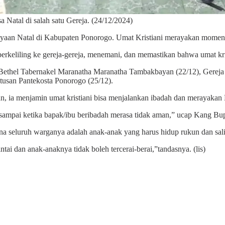
 Natal di salah satu Gereja. (24/12/2024)
yaan Natal di Kabupaten Ponorogo. Umat Kristiani merayakan momen 
rkeliling ke gereja-gereja, menemani, dan memastikan bahwa umat kr
 Bethel Tabernakel Maranatha Maranatha Tambakbayan (22/12), Gereja 
tusan Pantekosta Ponorogo (25/12).
, ia menjamin umat kristiani bisa menjalankan ibadah dan merayakan 
ampai ketika bapak/ibu beribadah merasa tidak aman,” ucap Kang Bup
na seluruh warganya adalah anak-anak yang harus hidup rukun dan sali
ntai dan anak-anaknya tidak boleh tercerai-berai,”tandasnya. (lis)