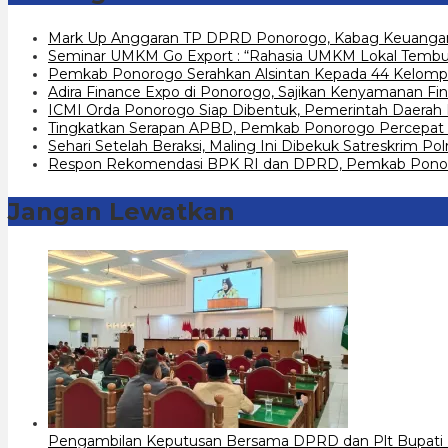
Mark Up Anggaran TP DPRD Ponorogo, Kabag Keuangan
Seminar UMKM Go Export : “Rahasia UMKM Lokal Tembus
Pemkab Ponorogo Serahkan Alsintan Kepada 44 Kelomp
Adira Finance Expo di Ponorogo, Sajikan Kenyamanan Fin
ICMI Orda Ponorogo Siap Dibentuk, Pemerintah Daerah
Tingkatkan Serapan APBD, Pemkab Ponorogo Percepat 
Sehari Setelah Beraksi, Maling Ini Dibekuk Satreskrim P
Respon Rekomendasi BPK RI dan DPRD, Pemkab Ponoro
Jangan Lewatkan
Pengambilan Keputusan Bersama DPRD dan Plt Bupati