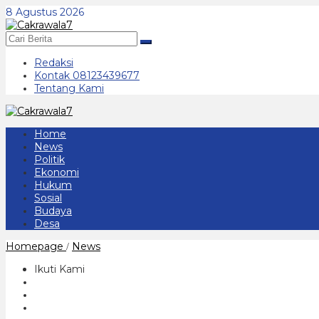
Lewati
8 Agustus 2026
ke
konten
Redaksi
Kontak 08123439677
Tentang Kami
Home
News
Politik
Ekonomi
Hukum
Sosial
Budaya
Desa
Perayaan
Homepage
News
/
Natal,
Pemkab
Ikuti Kami
Ponorogo
Pastikan
Kegiatan
Ibadah