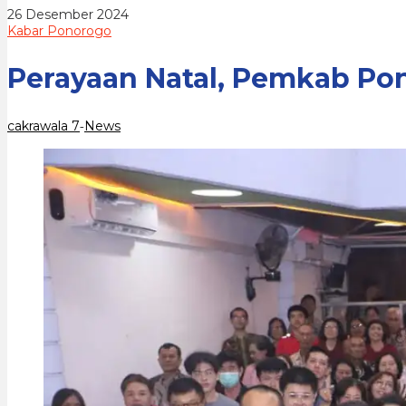
Berjalan
oleh
26 Desember 2024
Lancar
cakrawala
Kabar Ponorogo
7
Perayaan Natal, Pemkab Pon
cakrawala 7
News
-