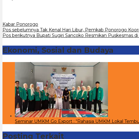
Kabar Ponorogo
Navigasi
Pos sebelumnya
Tak Kenal Hari Libur, Pemkab Ponorogo Koor
Pos berikutnya
Bupati Sugiri Sancoko Resmikan Puskesmas di
pos
Ekonomi, Sosial dan Budaya
Seminar UMKM Go Export : “Rahasia UMKM Lokal Tembu
Posting Terkait