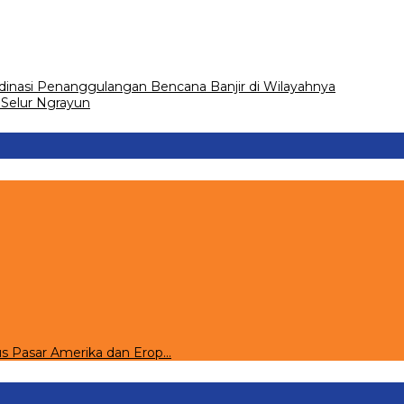
dinasi Penanggulangan Bencana Banjir di Wilayahnya
 Selur Ngrayun
s Pasar Amerika dan Erop…