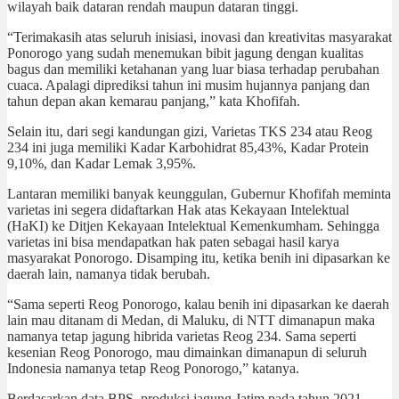
wilayah baik dataran rendah maupun dataran tinggi.
“Terimakasih atas seluruh inisiasi, inovasi dan kreativitas masyarakat
Ponorogo yang sudah menemukan bibit jagung dengan kualitas
bagus dan memiliki ketahanan yang luar biasa terhadap perubahan
cuaca. Apalagi diprediksi tahun ini musim hujannya panjang dan
tahun depan akan kemarau panjang,” kata Khofifah.
Selain itu, dari segi kandungan gizi, Varietas TKS 234 atau Reog
234 ini juga memiliki Kadar Karbohidrat 85,43%, Kadar Protein
9,10%, dan Kadar Lemak 3,95%.
Lantaran memiliki banyak keunggulan, Gubernur Khofifah meminta
varietas ini segera didaftarkan Hak atas Kekayaan Intelektual
(HaKI) ke Ditjen Kekayaan Intelektual Kemenkumham. Sehingga
varietas ini bisa mendapatkan hak paten sebagai hasil karya
masyarakat Ponorogo. Disamping itu, ketika benih ini dipasarkan ke
daerah lain, namanya tidak berubah.
“Sama seperti Reog Ponorogo, kalau benih ini dipasarkan ke daerah
lain mau ditanam di Medan, di Maluku, di NTT dimanapun maka
namanya tetap jagung hibrida varietas Reog 234. Sama seperti
kesenian Reog Ponorogo, mau dimainkan dimanapun di seluruh
Indonesia namanya tetap Reog Ponorogo,” katanya.
Berdasarkan data BPS, produksi jagung Jatim pada tahun 2021