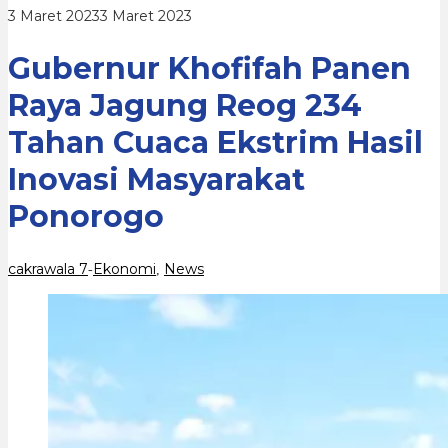
Tahan
oleh
3 Maret 2023
3 Maret 2023
Cuaca
cakrawala
Ekstrim
7
Hasil
Gubernur Khofifah Panen
Inovasi
Masyarakat
Raya Jagung Reog 234
Ponorogo
Tahan Cuaca Ekstrim Hasil
Inovasi Masyarakat
Ponorogo
cakrawala 7
Ekonomi
News
-
,