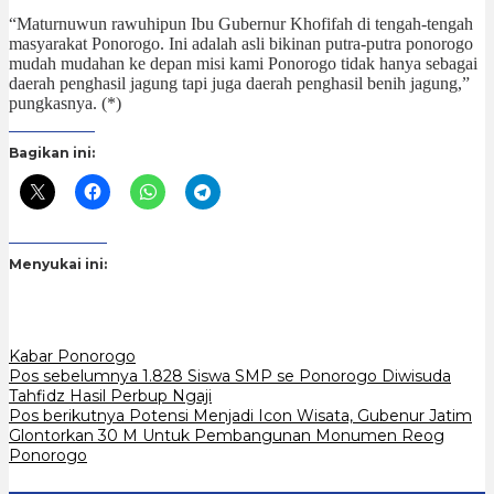
“Maturnuwun rawuhipun Ibu Gubernur Khofifah di tengah-tengah
masyarakat Ponorogo. Ini adalah asli bikinan putra-putra ponorogo
mudah mudahan ke depan misi kami Ponorogo tidak hanya sebagai
daerah penghasil jagung tapi juga daerah penghasil benih jagung,”
pungkasnya. (*)
Bagikan ini:
Menyukai ini:
Kabar Ponorogo
Navigasi
Pos sebelumnya
1.828 Siswa SMP se Ponorogo Diwisuda
Tahfidz Hasil Perbup Ngaji
pos
Pos berikutnya
Potensi Menjadi Icon Wisata, Gubenur Jatim
Glontorkan 30 M Untuk Pembangunan Monumen Reog
Ponorogo