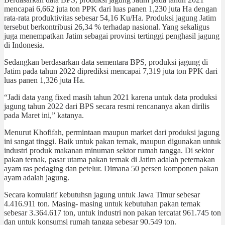
mencapai 6,662 juta ton PPK dari luas panen 1,230 juta Ha dengan
rata-rata produktivitas sebesar 54,16 Ku/Ha. Produksi jagung Jatim
tersebut berkontribusi 26,34 % terhadap nasional. Yang sekaligus
juga menempatkan Jatim sebagai provinsi tertinggi penghasil jagung
di Indonesia.
Sedangkan berdasarkan data sementara BPS, produksi jagung di
Jatim pada tahun 2022 diprediksi mencapai 7,319 juta ton PPK dari
luas panen 1,326 juta Ha.
“Jadi data yang fixed masih tahun 2021 karena untuk data produksi
jagung tahun 2022 dari BPS secara resmi rencananya akan dirilis
pada Maret ini,” katanya.
Menurut Khofifah, permintaan maupun market dari produksi jagung
ini sangat tinggi. Baik untuk pakan ternak, maupun digunakan untuk
industri produk makanan minuman sektor rumah tangga. Di sektor
pakan ternak, pasar utama pakan ternak di Jatim adalah peternakan
ayam ras pedaging dan petelur. Dimana 50 persen komponen pakan
ayam adalah jagung.
Secara komulatif kebutuhsn jagung untuk Jawa Timur sebesar
4.416.911 ton. Masing- masing untuk kebutuhan pakan ternak
sebesar 3.364.617 ton, untuk industri non pakan tercatat 961.745 ton
dan untuk konsumsi rumah tangga sebesar 90.549 ton.