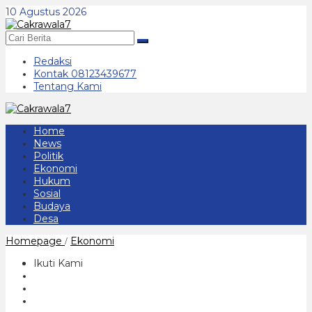
Lewati
10 Agustus 2026
ke
konten
Redaksi
Kontak 08123439677
Tentang Kami
Home
News
Politik
Ekonomi
Hukum
Sosial
Budaya
Desa
Gubernur
Homepage
Ekonomi
/
Khofifah
Panen
Ikuti Kami
Raya
Jagung
Reog
234