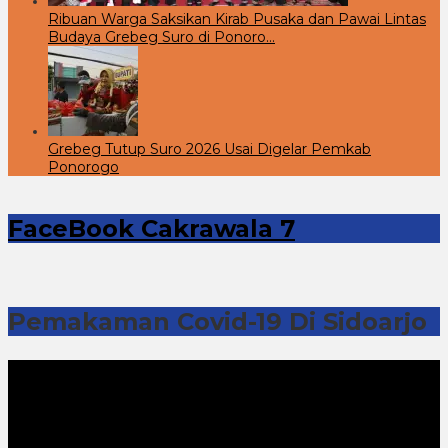
Ribuan Warga Saksikan Kirab Pusaka dan Pawai Lintas
Budaya Grebeg Suro di Ponoro…
Grebeg Tutup Suro 2026 Usai Digelar Pemkab
Ponorogo
FaceBook Cakrawala 7
Pemakaman Covid-19 Di Sidoarjo
Pemutar
Video