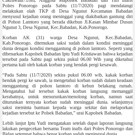
Cakrawala7.com, Anggota Mapolsek Babadan dan Tim Inafis
Polres Ponorogo pada Sabtu (11/7/2020) pagi mendatangi
melakukan olah TKP di Desa Ngunut Kecamatan Babadan
menyusul kejadian orang meninggal yang diakibatkan gantung diri
di Pohon Lamtoro yang berada dikebun Jl.Kasan Mimbar Dusun
Ngunut 3, Desa Ngunut, Kec.Babadan, Kab.Ponorogo.
Korban AK (31) warga Desa Ngunut, Kec.Babadan,
Kab.Ponorogo. ditemukan saksi sudah dalam kondisi meninggal
dunia dengan kondisi menggantung di pohon lamtoro. Seperti yang
dibenarkan Kapolsek Babadan Iptu Yudi Kristiawan bahwa kejadian
tersebut pada Sabtu pagi sekira pukul 06.00 Wib yang diketahui
pertama kali oleh kakak korban yang hendak pergi kesawah.
“Pada Sabtu (11/7/2020) sekira pukul 06.00 wib, kakak korban
hendak pergi ke sawah, ia mengetahui korban sudah dalam keadaan
menggantung di pohon lamtoro di kebun belakang rumah.
Mengatahui hal tersebut kakak korban langsung memanggil
kerabatnya, untuk menurunkan/menolong korban, namun saat
diturunkan ternyata korban sudah meninggal dunia. selanjutnya
saksi meminta bantuan kepada warga sekitar dan melaporkan
kejadian tersebut ke Polsek Babadan,” urai Kapolsek Babadan.
Lebih lanjut Iptu Yudi mengatakan setelah dapat laporan langsung
lakukan pengecekan bersama Team inafis dari Polres Ponorogo dan
Bidan setempat bahwa benar korban sudah meninggal dunia.