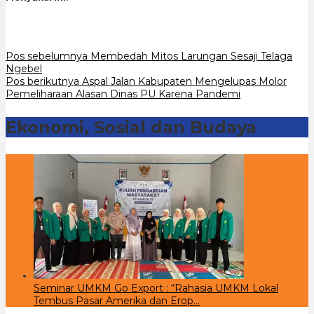
Navigasi
Pos sebelumnya
Membedah Mitos Larungan Sesaji Telaga
Ngebel
pos
Pos berikutnya
Aspal Jalan Kabupaten Mengelupas Molor
Pemeliharaan Alasan Dinas PU Karena Pandemi
Ekonomi, Sosial dan Budaya
Seminar UMKM Go Export : “Rahasia UMKM Lokal
Tembus Pasar Amerika dan Erop…