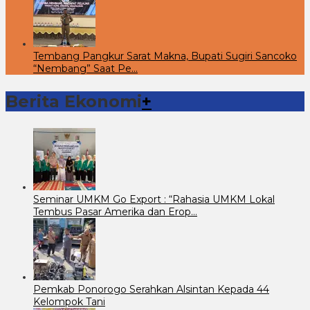
Tembang Pangkur Sarat Makna, Bupati Sugiri Sancoko
“Nembang” Saat Pe…
Berita Ekonomi
+
Seminar UMKM Go Export : “Rahasia UMKM Lokal
Tembus Pasar Amerika dan Erop…
Pemkab Ponorogo Serahkan Alsintan Kepada 44
Kelompok Tani