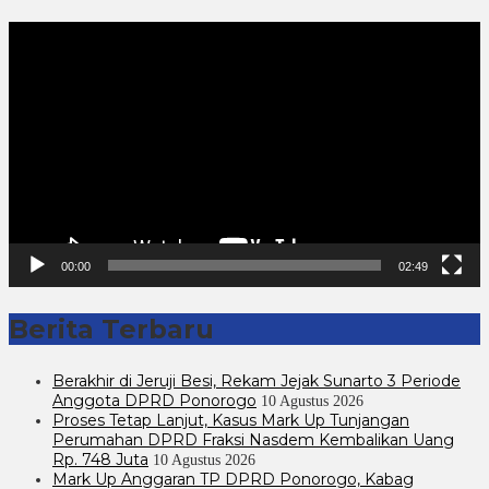
Pemutar
Video
00:00
02:49
Berita Terbaru
Berakhir di Jeruji Besi, Rekam Jejak Sunarto 3 Periode
Anggota DPRD Ponorogo
10 Agustus 2026
Proses Tetap Lanjut, Kasus Mark Up Tunjangan
Perumahan DPRD Fraksi Nasdem Kembalikan Uang
Rp. 748 Juta
10 Agustus 2026
Mark Up Anggaran TP DPRD Ponorogo, Kabag