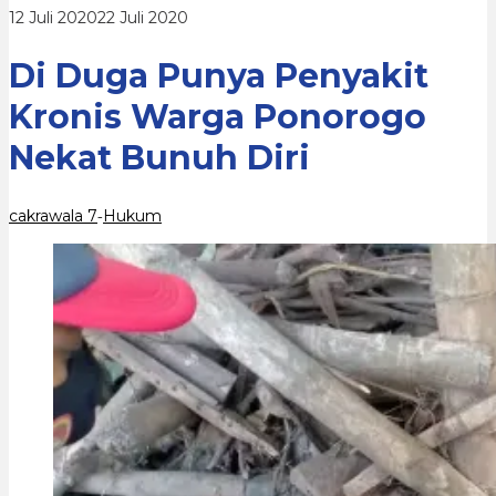
Nekat
oleh
12 Juli 2020
22 Juli 2020
Bunuh
cakrawala
Diri
7
Di Duga Punya Penyakit
Kronis Warga Ponorogo
Nekat Bunuh Diri
cakrawala 7
Hukum
-