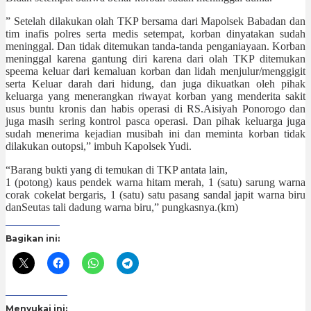
” Setelah dilakukan olah TKP bersama dari Mapolsek Babadan dan
tim inafis polres serta medis setempat, korban dinyatakan sudah
meninggal. Dan tidak ditemukan tanda-tanda penganiayaan. Korban
meninggal karena gantung diri karena dari olah TKP ditemukan
speema keluar dari kemaluan korban dan lidah menjulur/menggigit
serta Keluar darah dari hidung, dan juga dikuatkan oleh pihak
keluarga yang menerangkan riwayat korban yang menderita sakit
usus buntu kronis dan habis operasi di RS.Aisiyah Ponorogo dan
juga masih sering kontrol pasca operasi. Dan pihak keluarga juga
sudah menerima kejadian musibah ini dan meminta korban tidak
dilakukan outopsi,” imbuh Kapolsek Yudi.
“Barang bukti yang di temukan di TKP antata lain,
1 (potong) kaus pendek warna hitam merah, 1 (satu) sarung warna
corak cokelat bergaris, 1 (satu) satu pasang sandal japit warna biru
danSeutas tali dadung warna biru,” pungkasnya.(km)
Bagikan ini:
Menyukai ini: