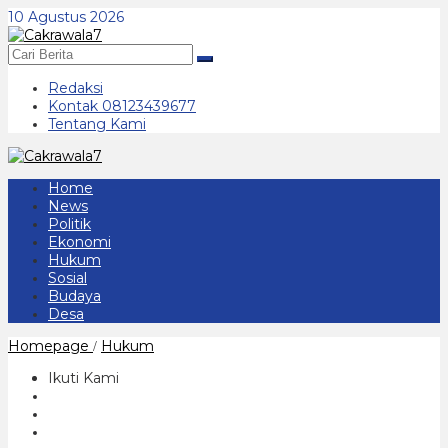
Lewati
10 Agustus 2026
ke
konten
Redaksi
Kontak 08123439677
Tentang Kami
Home
News
Politik
Ekonomi
Hukum
Sosial
Budaya
Desa
Di
Homepage
Hukum
/
Duga
Punya
Ikuti Kami
Penyakit
Kronis
Warga
Ponorogo