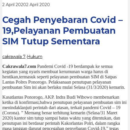
Tutup
oleh
2 April 2020
2 April 2020
Sementara
cakrawala
7
Cegah Penyebaran Covid –
19,Pelayanan Pembuatan
SIM Tutup Sementara
cakrawala 7
Hukum
-
Cakrawala7.com
Pandemi Covid -19 berdampak ke semua
kegiatan yang nyaris membuat kerumunan warga harus di
hentikan,termasuk seperti pelayanan pembuatan SIM di Satpas
Lantas Polres Ponorogo. Pelaksanaan penutupan pelayanan
pembuatan Sim ini akan berlaku mulai Selasa (31/3/2020) kemarin.
Kasatlantas Ponorogo, AKP. Indra Budi Wibowo membenarkan
ketika di konfirmasi,bahwa penutupan pelayanan pembuatan sim ini
menindaklanjuti perintah dari atasan, terkait pandemi Covid – 19
(Corona). ” Memang benar terhitung kemarin (Selasa/31 Maret
2020) kantor sim tutup sampai batas waktu yang ditentukan, dan
penutupan ini berdasar perintah Kakorlantas Polri, dalam rangka
masa tanggap darurat pencegahan penyebaran Covid-19,” tegas