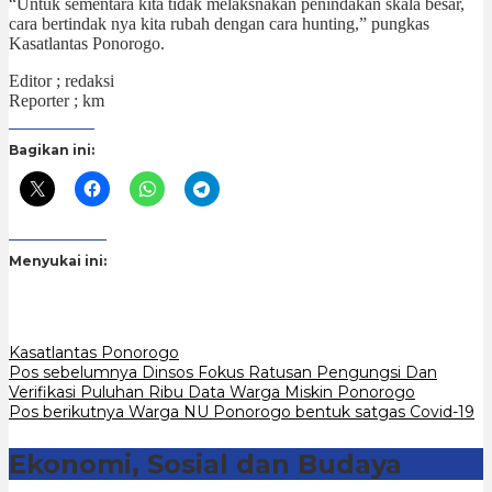
“Untuk sementara kita tidak melaksnakan penindakan skala besar,
cara bertindak nya kita rubah dengan cara hunting,” pungkas
Kasatlantas Ponorogo.
Editor ; redaksi
Reporter ; km
Bagikan ini:
Menyukai ini:
Kasatlantas Ponorogo
Navigasi
Pos sebelumnya
Dinsos Fokus Ratusan Pengungsi Dan
Verifikasi Puluhan Ribu Data Warga Miskin Ponorogo
pos
Pos berikutnya
Warga NU Ponorogo bentuk satgas Covid-19
Ekonomi, Sosial dan Budaya