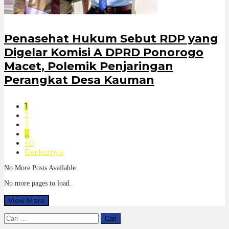
Penasehat Hukum Sebut RDP yang
Digelar Komisi A DPRD Ponorogo
Macet, Polemik Penjaringan
Perangkat Desa Kauman
1
2
3
…
40
Berikutnya
No More Posts Available.
No more pages to load.
View More
Cari
untuk: