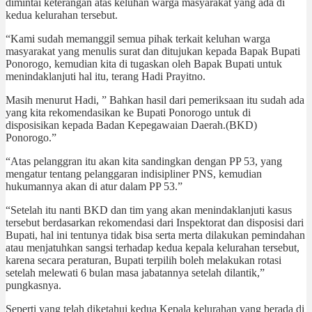
dimintai keterangan atas keluhan warga masyarakat yang ada di
kedua kelurahan tersebut.
“Kami sudah memanggil semua pihak terkait keluhan warga
masyarakat yang menulis surat dan ditujukan kepada Bapak Bupati
Ponorogo, kemudian kita di tugaskan oleh Bapak Bupati untuk
menindaklanjuti hal itu, terang Hadi Prayitno.
Masih menurut Hadi, ” Bahkan hasil dari pemeriksaan itu sudah ada
yang kita rekomendasikan ke Bupati Ponorogo untuk di
disposisikan kepada Badan Kepegawaian Daerah.(BKD)
Ponorogo.”
“Atas pelanggran itu akan kita sandingkan dengan PP 53, yang
mengatur tentang pelanggaran indisipliner PNS, kemudian
hukumannya akan di atur dalam PP 53.”
“Setelah itu nanti BKD dan tim yang akan menindaklanjuti kasus
tersebut berdasarkan rekomendasi dari Inspektorat dan disposisi dari
Bupati, hal ini tentunya tidak bisa serta merta dilakukan pemindahan
atau menjatuhkan sangsi terhadap kedua kepala kelurahan tersebut,
karena secara peraturan, Bupati terpilih boleh melakukan rotasi
setelah melewati 6 bulan masa jabatannya setelah dilantik,”
pungkasnya.
Seperti yang telah diketahui kedua Kepala kelurahan yang berada di