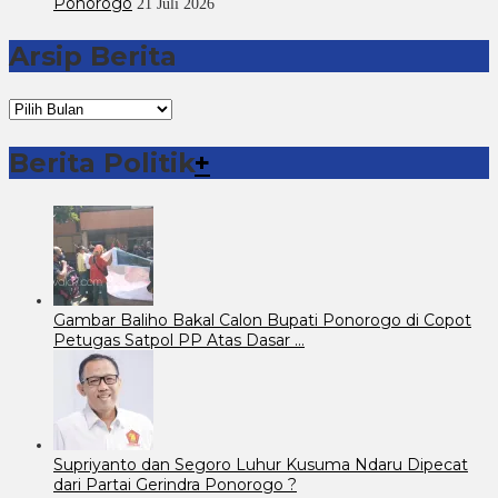
Ponorogo
21 Juli 2026
Arsip Berita
Arsip
Berita
Berita Politik
+
Gambar Baliho Bakal Calon Bupati Ponorogo di Copot
Petugas Satpol PP Atas Dasar …
Supriyanto dan Segoro Luhur Kusuma Ndaru Dipecat
dari Partai Gerindra Ponorogo ?