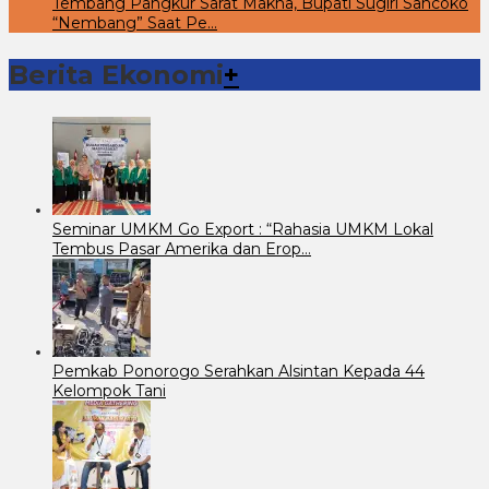
Tembang Pangkur Sarat Makna, Bupati Sugiri Sancoko
“Nembang” Saat Pe…
Berita Ekonomi
+
Seminar UMKM Go Export : “Rahasia UMKM Lokal
Tembus Pasar Amerika dan Erop…
Pemkab Ponorogo Serahkan Alsintan Kepada 44
Kelompok Tani