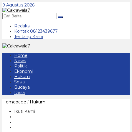
Lewati
9 Agustus 2026
ke
konten
Redaksi
Kontak 08123439677
Tentang Kami
Home
News
Politik
Ekonomi
Hukum
Sosial
Budaya
Desa
Aduan
Homepage
Hukum
/
Masyarakat
Terkait
Ikuti Kami
Kepala
Kelurahan
yang
Bermasalah