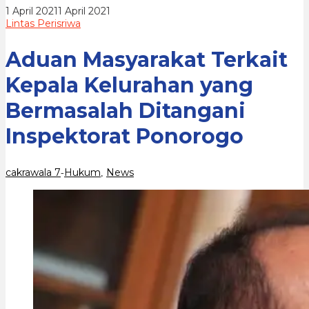
Ditangani
oleh
1 April 2021
1 April 2021
Inspektorat
cakrawala
Lintas Perisriwa
Ponorogo
7
Aduan Masyarakat Terkait
Kepala Kelurahan yang
Bermasalah Ditangani
Inspektorat Ponorogo
cakrawala 7
Hukum
News
-
,