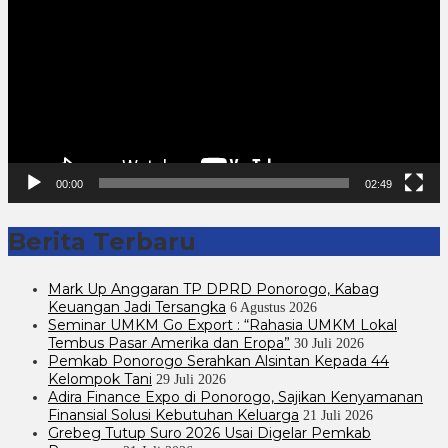
00:00
02:49
Berita Terbaru
Mark Up Anggaran TP DPRD Ponorogo, Kabag
Keuangan Jadi Tersangka
6 Agustus 2026
Seminar UMKM Go Export : “Rahasia UMKM Lokal
Tembus Pasar Amerika dan Eropa”
30 Juli 2026
Pemkab Ponorogo Serahkan Alsintan Kepada 44
Kelompok Tani
29 Juli 2026
Adira Finance Expo di Ponorogo, Sajikan Kenyamanan
Finansial Solusi Kebutuhan Keluarga
21 Juli 2026
Grebeg Tutup Suro 2026 Usai Digelar Pemkab