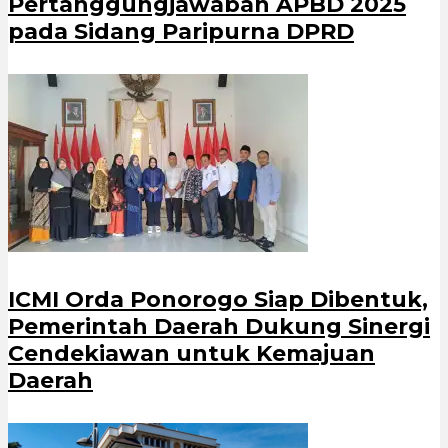
Pertanggungjawaban APBD 2025
pada Sidang Paripurna DPRD
ICMI Orda Ponorogo Siap Dibentuk,
Pemerintah Daerah Dukung Sinergi
Cendekiawan untuk Kemajuan
Daerah