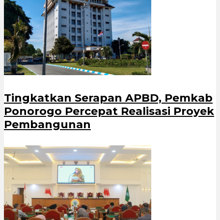
Tingkatkan Serapan APBD, Pemkab
Ponorogo Percepat Realisasi Proyek
Pembangunan