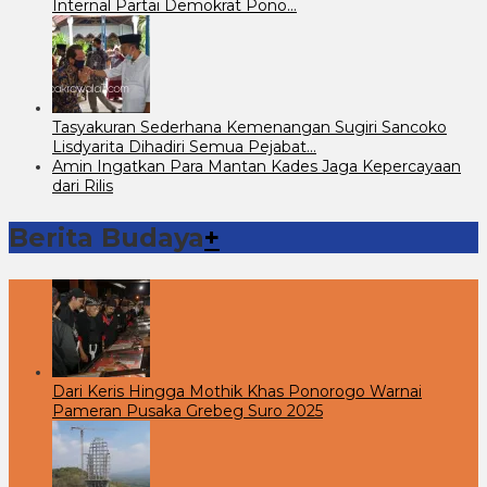
Internal Partai Demokrat Pono…
Tasyakuran Sederhana Kemenangan Sugiri Sancoko
Lisdyarita Dihadiri Semua Pejabat…
Amin Ingatkan Para Mantan Kades Jaga Kepercayaan
dari Rilis
Berita Budaya
+
Dari Keris Hingga Mothik Khas Ponorogo Warnai
Pameran Pusaka Grebeg Suro 2025