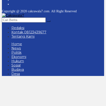
Copyright @ 2020 cakrawala7.com. All Right Reserved
Redaksi
Kontak 08123439677
Tentang Kami
Home
News
Politik
Ekonomi
Hukum
Sosial
Budaya
Desa