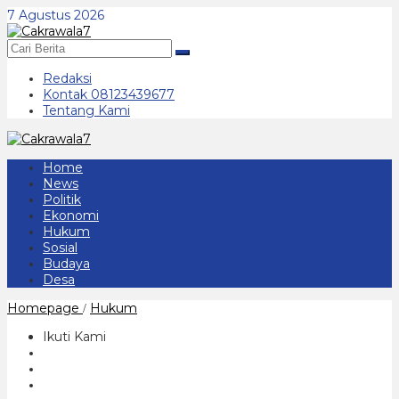
Lewati
7 Agustus 2026
ke
konten
Redaksi
Kontak 08123439677
Tentang Kami
Home
News
Politik
Ekonomi
Hukum
Sosial
Budaya
Desa
Istri
Homepage
Hukum
/
Terduga
Teroris
Ikuti Kami
Dapat
Santunan
dari
Presiden