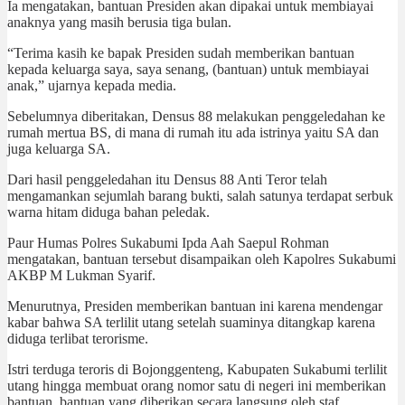
Ia mengatakan, bantuan Presiden akan dipakai untuk membiayai
anaknya yang masih berusia tiga bulan.
“Terima kasih ke bapak Presiden sudah memberikan bantuan
kepada keluarga saya, saya senang, (bantuan) untuk membiayai
anak,” ujarnya kepada media.
Sebelumnya diberitakan, Densus 88 melakukan penggeledahan ke
rumah mertua BS, di mana di rumah itu ada istrinya yaitu SA dan
juga keluarga SA.
Dari hasil penggeledahan itu Densus 88 Anti Teror telah
mengamankan sejumlah barang bukti, salah satunya terdapat serbuk
warna hitam diduga bahan peledak.
Paur Humas Polres Sukabumi Ipda Aah Saepul Rohman
mengatakan, bantuan tersebut disampaikan oleh Kapolres Sukabumi
AKBP M Lukman Syarif.
Menurutnya, Presiden memberikan bantuan ini karena mendengar
kabar bahwa SA terlilit utang setelah suaminya ditangkap karena
diduga terlibat terorisme.
Istri terduga teroris di Bojonggenteng, Kabupaten Sukabumi terlilit
utang hingga membuat orang nomor satu di negeri ini memberikan
bantuan, bantuan yang diberikan secara langsung oleh staf