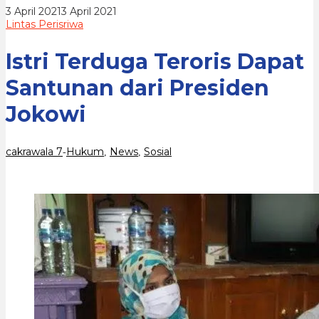
Jokowi
oleh
3 April 2021
3 April 2021
cakrawala
Lintas Perisriwa
7
Istri Terduga Teroris Dapat
Santunan dari Presiden
Jokowi
cakrawala 7
Hukum
News
Sosial
-
,
,