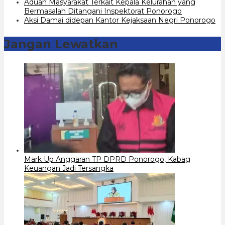
Aduan Masyarakat Terkait Kepala Kelurahan yang
Bermasalah Ditangani Inspektorat Ponorogo
Aksi Damai didepan Kantor Kejaksaan Negri Ponorogo
Jangan Lewatkan
Mark Up Anggaran TP DPRD Ponorogo, Kabag
Keuangan Jadi Tersangka