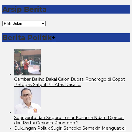
Arsip Berita
Arsip
Berita
Berita Politik
+
Gambar Baliho Bakal Calon Bupati Ponorogo di Copot
Petugas Satpol PP Atas Dasar …
Supriyanto dan Segoro Luhur Kusuma Ndaru Dipecat
dari Partai Gerindra Ponorogo ?
Dukungan Politik Sugiri Sancoko Semakin Menguat di