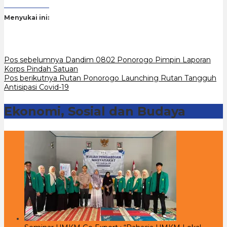
Menyukai ini:
Navigasi
Pos sebelumnya
Dandim 0802 Ponorogo Pimpin Laporan
Korps Pindah Satuan
pos
Pos berikutnya
Rutan Ponorogo Launching Rutan Tangguh
Antisipasi Covid-19
Ekonomi, Sosial dan Budaya