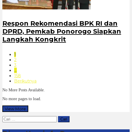
Respon Rekomendasi BPK RI dan
DPRD, Pemkab Ponorogo Siapkan
Langkah Kongkrit
1
2
3
…
158
Berikutnya
No More Posts Available.
No more pages to load.
View More
Cari
untuk: