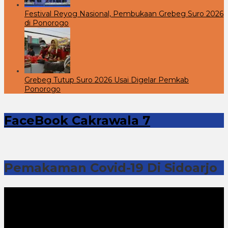
Festival Reyog Nasional, Pembukaan Grebeg Suro 2026
di Ponorogo
Grebeg Tutup Suro 2026 Usai Digelar Pemkab
Ponorogo
FaceBook Cakrawala 7
Pemakaman Covid-19 Di Sidoarjo
Pemutar
Video