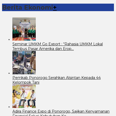
Berita Ekonomi
+
Seminar UMKM Go Export : “Rahasia UMKM Lokal
Tembus Pasar Amerika dan Erop…
Pemkab Ponorogo Serahkan Alsintan Kepada 44
Kelompok Tani
Adira Finance Expo di Ponorogo, Sajikan Kenyamanan
Finansial Solusi Kebutuhan Ke…