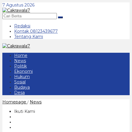
Lewati
7 Agustus 2026
ke
konten
Redaksi
Kontak 08123439677
Tentang Kami
Home
News
Politik
Ekonomi
Hukum
Sosial
Budaya
Desa
Mabuk
Homepage
News
/
Bersama
Teman
Ikuti Kami
Wanitanya
Pengendara
Sedan
Alami