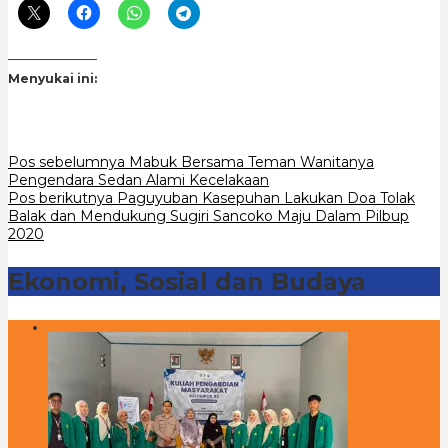
Menyukai ini:
Navigasi
Pos sebelumnya
Mabuk Bersama Teman Wanitanya
Pengendara Sedan Alami Kecelakaan
pos
Pos berikutnya
Paguyuban Kasepuhan Lakukan Doa Tolak
Balak dan Mendukung Sugiri Sancoko Maju Dalam Pilbup
2020
Ekonomi, Sosial dan Budaya