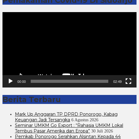
Pemakaman Covid-19 Di Sidoarjo
Pemutar
Video
00:00
02:49
Berita Terbaru
Mark Up Anggaran TP DPRD Ponorogo, Kabag
Keuangan Jadi Tersangka
6 Agustus 2026
Seminar UMKM Go Export : “Rahasia UMKM Lokal
Tembus Pasar Amerika dan Eropa”
30 Juli 2026
Pemkab Ponorogo Serahkan Alsintan Kepada 44