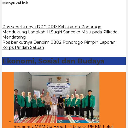
Menyukai ini:
Navigasi
Pos sebelumnya
DPC PPP Kabupaten Ponorogo
Mendukung Langkah H.Sugiri Sancoko Maju pada Pilkada
pos
Mendatang
Pos berikutnya
Dandim 0802 Ponorogo Pimpin Laporan
Korps Pindah Satuan
Ekonomi, Sosial dan Budaya
Seminar UMKM Go Export : “Rahasia UMKM Lokal