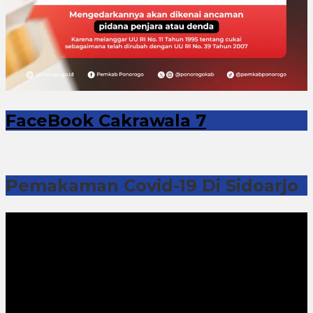
FaceBook Cakrawala 7
Pemakaman Covid-19 Di Sidoarjo
Pemutar
Video