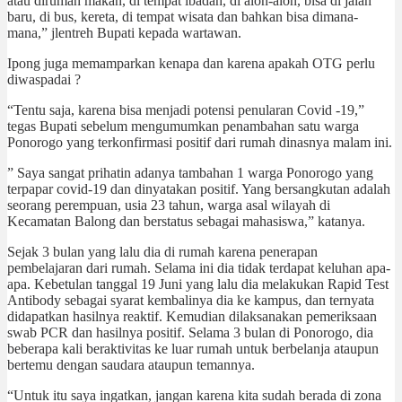
atau dirumah makan, di tempat ibadah, di alon-alon, bisa di jalan
baru, di bus, kereta, di tempat wisata dan bahkan bisa dimana-
mana,” jlentreh Bupati kepada wartawan.
Ipong juga memamparkan kenapa dan karena apakah OTG perlu
diwaspadai ?
“Tentu saja, karena bisa menjadi potensi penularan Covid -19,”
tegas Bupati sebelum mengumumkan penambahan satu warga
Ponorogo yang terkonfirmasi positif dari rumah dinasnya malam ini.
” Saya sangat prihatin adanya tambahan 1 warga Ponorogo yang
terpapar covid-19 dan dinyatakan positif. Yang bersangkutan adalah
seorang perempuan, usia 23 tahun, warga asal wilayah di
Kecamatan Balong dan berstatus sebagai mahasiswa,” katanya.
Sejak 3 bulan yang lalu dia di rumah karena penerapan
pembelajaran dari rumah. Selama ini dia tidak terdapat keluhan apa-
apa. Kebetulan tanggal 19 Juni yang lalu dia melakukan Rapid Test
Antibody sebagai syarat kembalinya dia ke kampus, dan ternyata
didapatkan hasilnya reaktif. Kemudian dilaksanakan pemeriksaan
swab PCR dan hasilnya positif. Selama 3 bulan di Ponorogo, dia
beberapa kali beraktivitas ke luar rumah untuk berbelanja ataupun
bertemu dengan saudara ataupun temannya.
“Untuk itu saya ingatkan, jangan karena kita sudah berada di zona