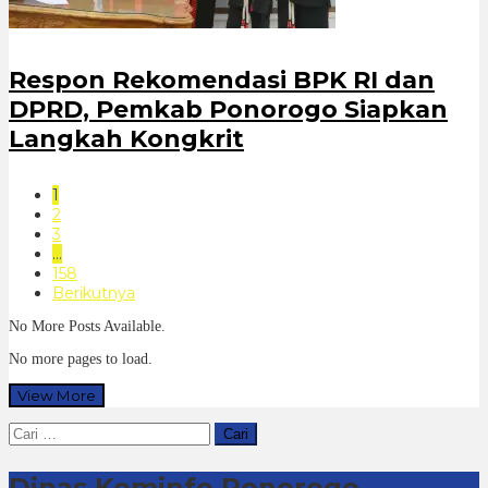
Respon Rekomendasi BPK RI dan
DPRD, Pemkab Ponorogo Siapkan
Langkah Kongkrit
1
2
3
…
158
Berikutnya
No More Posts Available.
No more pages to load.
View More
Cari
untuk:
Dinas Kominfo Ponorogo