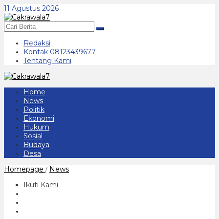
Lewati
11 Agustus 2026
ke
konten
Redaksi
Kontak 08123439677
Tentang Kami
Home
News
Politik
Ekonomi
Hukum
Sosial
Budaya
Desa
Waspada
Homepage
News
/
Penularan
Wabah
Ikuti Kami
Covid-
19
di
Kabupaten