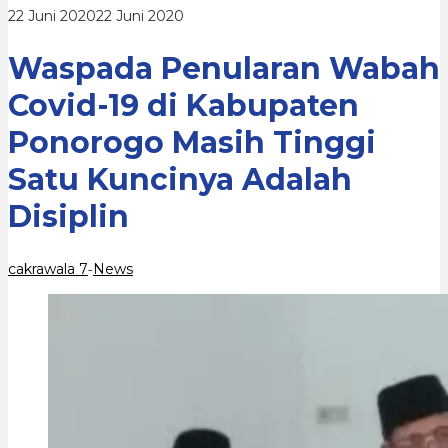
Ponorogo
oleh
22 Juni 2020
22 Juni 2020
Masih
cakrawala
Tinggi
7
Satu
Waspada Penularan Wabah
Kuncinya
Adalah
Covid-19 di Kabupaten
Disiplin
Ponorogo Masih Tinggi
Satu Kuncinya Adalah
Disiplin
cakrawala 7
News
-