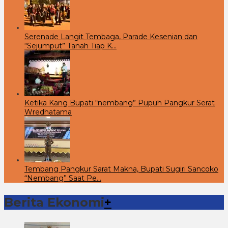
Serenade Langit Tembaga, Parade Kesenian dan
“Sejumput” Tanah Tiap K…
Ketika Kang Bupati “nembang” Pupuh Pangkur Serat
Wredhatama
Tembang Pangkur Sarat Makna, Bupati Sugiri Sancoko
“Nembang” Saat Pe…
Berita Ekonomi
+