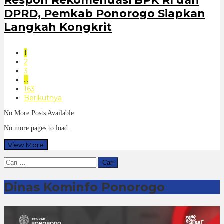
Respon Rekomendasi BPK RI dan
DPRD, Pemkab Ponorogo Siapkan
Langkah Kongkrit
1
2
3
…
163
Berikutnya
No More Posts Available.
No more pages to load.
View More
Cari
untuk:
Dinas Kominfo Ponorogo