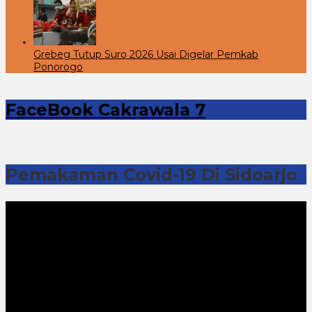
Grebeg Tutup Suro 2026 Usai Digelar Pemkab
Ponorogo
FaceBook Cakrawala 7
Pemakaman Covid-19 Di Sidoarjo
Pemutar
Video