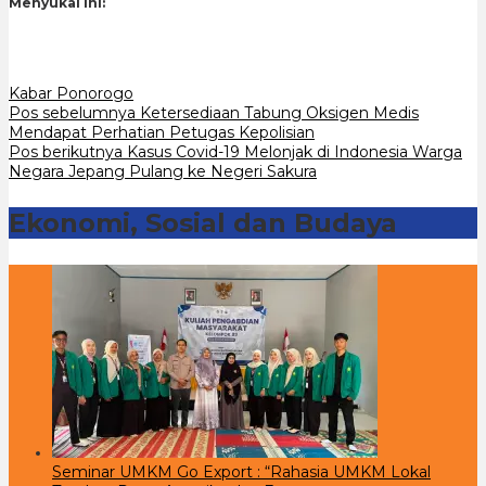
Menyukai ini:
Kabar Ponorogo
Navigasi
Pos sebelumnya
Ketersediaan Tabung Oksigen Medis
Mendapat Perhatian Petugas Kepolisian
pos
Pos berikutnya
Kasus Covid-19 Melonjak di Indonesia Warga
Negara Jepang Pulang ke Negeri Sakura
Ekonomi, Sosial dan Budaya
Seminar UMKM Go Export : “Rahasia UMKM Lokal