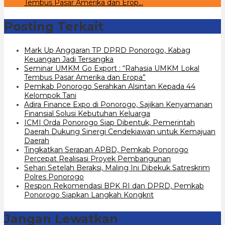
Tembus Pasar Amerika dan Erop…
Posting Terkait
Mark Up Anggaran TP DPRD Ponorogo, Kabag
Keuangan Jadi Tersangka
Seminar UMKM Go Export : “Rahasia UMKM Lokal
Tembus Pasar Amerika dan Eropa”
Pemkab Ponorogo Serahkan Alsintan Kepada 44
Kelompok Tani
Adira Finance Expo di Ponorogo, Sajikan Kenyamanan
Finansial Solusi Kebutuhan Keluarga
ICMI Orda Ponorogo Siap Dibentuk, Pemerintah
Daerah Dukung Sinergi Cendekiawan untuk Kemajuan
Daerah
Tingkatkan Serapan APBD, Pemkab Ponorogo
Percepat Realisasi Proyek Pembangunan
Sehari Setelah Beraksi, Maling Ini Dibekuk Satreskrim
Polres Ponorogo
Respon Rekomendasi BPK RI dan DPRD, Pemkab
Ponorogo Siapkan Langkah Kongkrit
Jangan Lewatkan