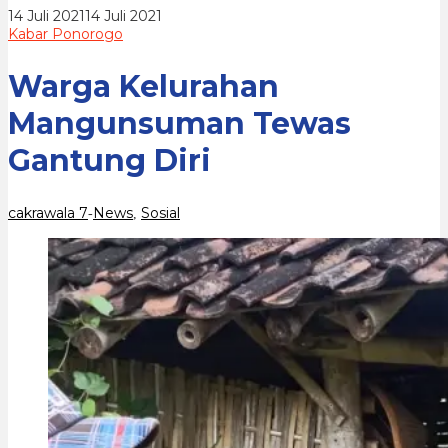
oleh
14 Juli 2021
14 Juli 2021
cakrawala
Kabar Ponorogo
7
Warga Kelurahan
Mangunsuman Tewas
Gantung Diri
cakrawala 7
News
Sosial
-
,