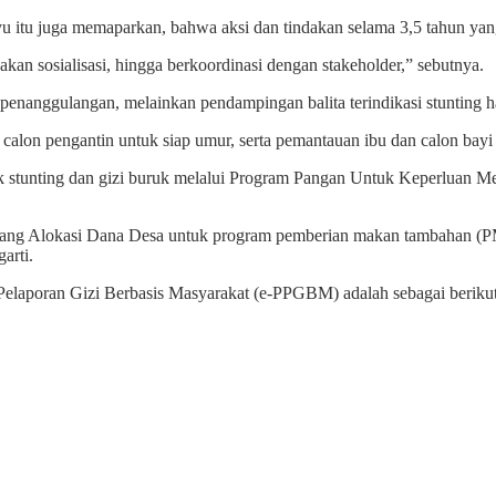
u itu juga memaparkan, bahwa aksi dan tindakan selama 3,5 tahun yan
akan sosialisasi, hingga berkoordinasi dengan stakeholder,” sebutnya.
enanggulangan, melainkan pendampingan balita terindikasi stunting ha
au, calon pengantin untuk siap umur, serta pemantauan ibu dan calon bayi
k stunting dan gizi buruk melalui Program Pangan Untuk Keperluan M
entang Alokasi Dana Desa untuk program pemberian makan tambahan (
arti.
Pelaporan Gizi Berbasis Masyarakat (e-PPGBM) adalah sebagai berikut