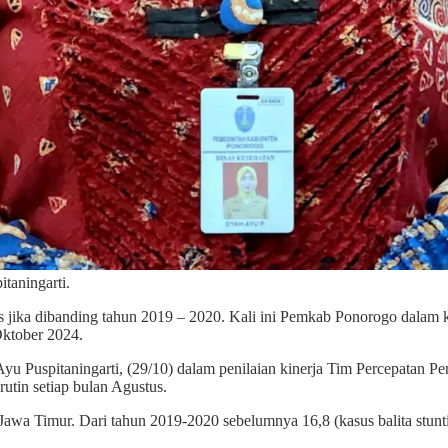
taningarti.
s jika dibanding tahun 2019 – 2020. Kali ini Pemkab Ponorogo dalam 
Oktober 2024.
 Puspitaningarti, (29/10) dalam penilaian kinerja Tim Percepatan Pen
utin setiap bulan Agustus.
Jawa Timur. Dari tahun 2019-2020 sebelumnya 16,8 (kasus balita stunt