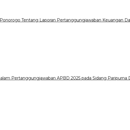
 Ponorogo Tentang Laporan Pertanggungjawaban Keuangan Da
i dalam Pertanggungjawaban APBD 2025 pada Sidang Paripurn