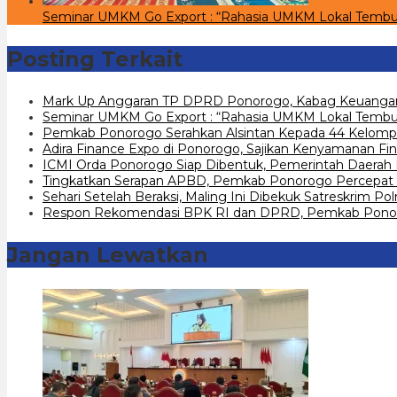
Seminar UMKM Go Export : “Rahasia UMKM Lokal Tembu
Posting Terkait
Mark Up Anggaran TP DPRD Ponorogo, Kabag Keuangan
Seminar UMKM Go Export : “Rahasia UMKM Lokal Tembus
Pemkab Ponorogo Serahkan Alsintan Kepada 44 Kelomp
Adira Finance Expo di Ponorogo, Sajikan Kenyamanan Fin
ICMI Orda Ponorogo Siap Dibentuk, Pemerintah Daerah
Tingkatkan Serapan APBD, Pemkab Ponorogo Percepat 
Sehari Setelah Beraksi, Maling Ini Dibekuk Satreskrim P
Respon Rekomendasi BPK RI dan DPRD, Pemkab Ponoro
Jangan Lewatkan