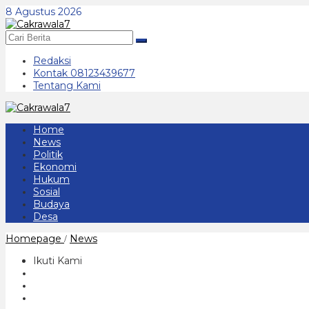
Lewati
8 Agustus 2026
ke
konten
Redaksi
Kontak 08123439677
Tentang Kami
Home
News
Politik
Ekonomi
Hukum
Sosial
Budaya
Desa
Turun
Homepage
News
/
Drastis
Angka
Ikuti Kami
Stunting
3
Tahun
Terakhir,