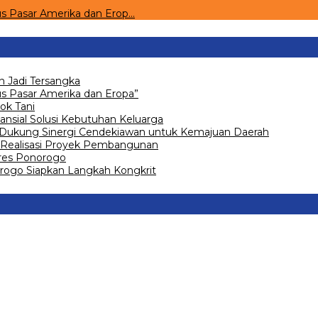
s Pasar Amerika dan Erop…
 Jadi Tersangka
 Pasar Amerika dan Eropa”
ok Tani
ansial Solusi Kebutuhan Keluarga
 Dukung Sinergi Cendekiawan untuk Kemajuan Daerah
Realisasi Proyek Pembangunan
olres Ponorogo
go Siapkan Langkah Kongkrit