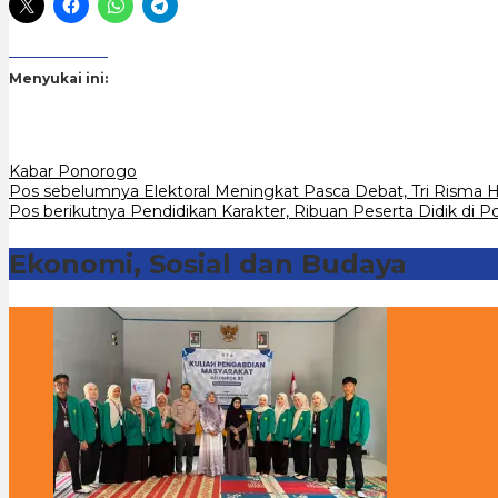
Menyukai ini:
Kabar Ponorogo
Navigasi
Pos sebelumnya
Elektoral Meningkat Pasca Debat, Tri Risma H
Pos berikutnya
Pendidikan Karakter, Ribuan Peserta Didik di P
pos
Ekonomi, Sosial dan Budaya