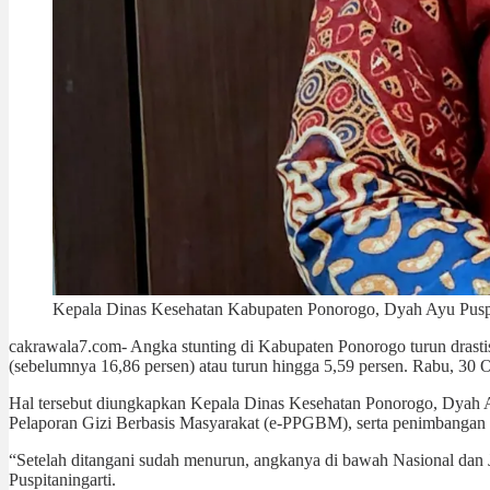
Kepala Dinas Kesehatan Kabupaten Ponorogo, Dyah Ayu Puspi
cakrawala7.com- Angka stunting di Kabupaten Ponorogo turun drasti
(sebelumnya 16,86 persen) atau turun hingga 5,59 persen. Rabu, 30 
Hal tersebut diungkapkan Kepala Dinas Kesehatan Ponorogo, Dyah Ayu
Pelaporan Gizi Berbasis Masyarakat (e-PPGBM), serta penimbangan r
“Setelah ditangani sudah menurun, angkanya di bawah Nasional dan 
Puspitaningarti.