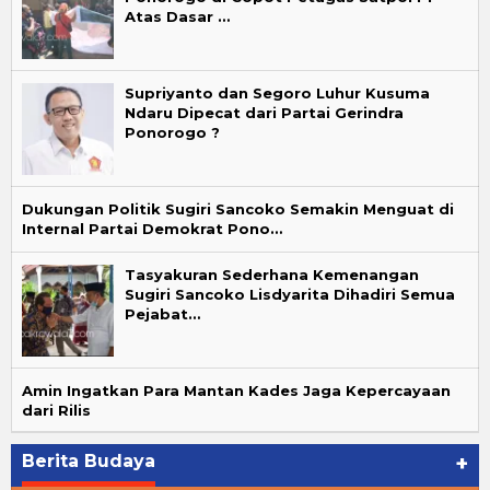
Atas Dasar …
Supriyanto dan Segoro Luhur Kusuma
Ndaru Dipecat dari Partai Gerindra
Ponorogo ?
Dukungan Politik Sugiri Sancoko Semakin Menguat di
Internal Partai Demokrat Pono…
Tasyakuran Sederhana Kemenangan
Sugiri Sancoko Lisdyarita Dihadiri Semua
Pejabat…
Amin Ingatkan Para Mantan Kades Jaga Kepercayaan
dari Rilis
Berita Budaya
+