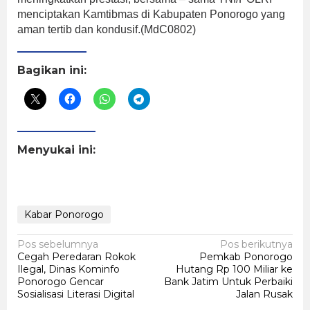
menciptakan Kamtibmas di Kabupaten Ponorogo yang
aman tertib dan kondusif.(MdC0802)
Bagikan ini:
Menyukai ini:
Kabar Ponorogo
Navigasi
Pos sebelumnya
Pos berikutnya
Cegah Peredaran Rokok
Pemkab Ponorogo
pos
Ilegal, Dinas Kominfo
Hutang Rp 100 Miliar ke
Ponorogo Gencar
Bank Jatim Untuk Perbaiki
Sosialisasi Literasi Digital
Jalan Rusak