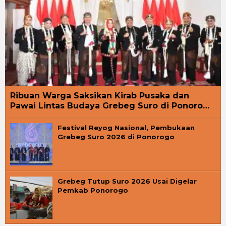
Ribuan Warga Saksikan Kirab Pusaka dan
Pawai Lintas Budaya Grebeg Suro di Ponoro…
Festival Reyog Nasional, Pembukaan
Grebeg Suro 2026 di Ponorogo
Grebeg Tutup Suro 2026 Usai Digelar
Pemkab Ponorogo