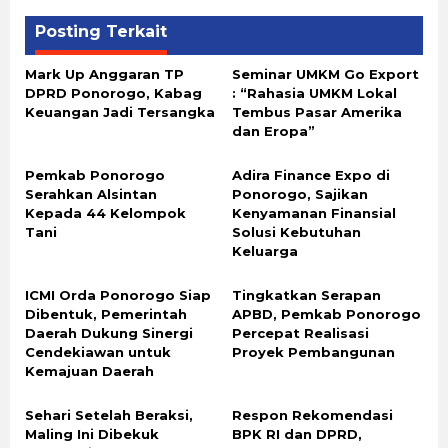
Posting Terkait
Mark Up Anggaran TP
Seminar UMKM Go Export
DPRD Ponorogo, Kabag
: “Rahasia UMKM Lokal
Keuangan Jadi Tersangka
Tembus Pasar Amerika
dan Eropa”
Pemkab Ponorogo
Adira Finance Expo di
Serahkan Alsintan
Ponorogo, Sajikan
Kepada 44 Kelompok
Kenyamanan Finansial
Tani
Solusi Kebutuhan
Keluarga
ICMI Orda Ponorogo Siap
Tingkatkan Serapan
Dibentuk, Pemerintah
APBD, Pemkab Ponorogo
Daerah Dukung Sinergi
Percepat Realisasi
Cendekiawan untuk
Proyek Pembangunan
Kemajuan Daerah
Sehari Setelah Beraksi,
Respon Rekomendasi
Maling Ini Dibekuk
BPK RI dan DPRD,