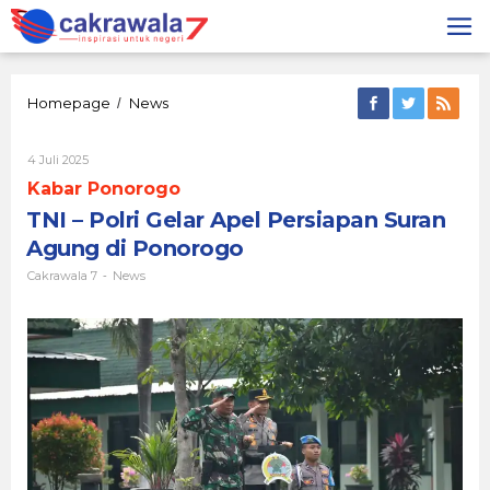
Lewati
ke
konten
TNI
Homepage
News
/
-
Polri
Oleh
4 Juli 2025
Gelar
Cakrawala
Apel
Kabar Ponorogo
7
Persiapan
TNI – Polri Gelar Apel Persiapan Suran
Suran
Agung
Agung di Ponorogo
di
Cakrawala 7
News
-
Ponorogo