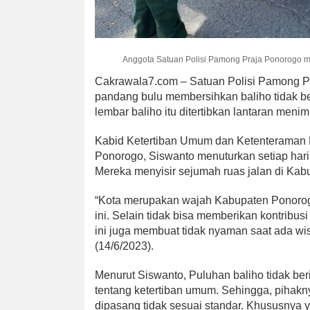
Anggota Satuan Polisi Pamong Praja Ponorogo m
Cakrawala7.com – Satuan Polisi Pamong Pr
pandang bulu membersihkan baliho tidak be
lembar baliho itu ditertibkan lantaran meni
Kabid Ketertiban Umum dan Ketenteraman 
Ponorogo, Siswanto menuturkan setiap har
Mereka menyisir sejumah ruas jalan di Kab
“Kota merupakan wajah Kabupaten Ponorogo
ini. Selain tidak bisa memberikan kontribus
ini juga membuat tidak nyaman saat ada w
(14/6/2023).
Menurut Siswanto, Puluhan baliho tidak ber
tentang ketertiban umum. Sehingga, pihakn
dipasang tidak sesuai standar. Khususnya