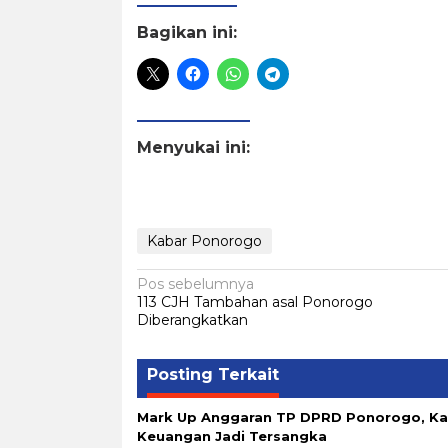
Bagikan ini:
Menyukai ini:
Kabar Ponorogo
Navigasi
Pos sebelumnya
113 CJH Tambahan asal Ponorogo
pos
Diberangkatkan
Posting Terkait
Mark Up Anggaran TP DPRD Ponorogo, K
Keuangan Jadi Tersangka