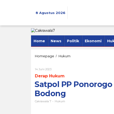
Lewati
ke
konten
8 Agustus 2026
Home
News
Politik
Ekonomi
Hu
Satpol
Homepage
Hukum
/
PP
Ponorogo
Oleh
14 Juni 2023
Razia
Cakrawala
Sejumlah
Derap Hukum
7
Baliho
Satpol PP Ponorogo 
Bodong
Bodong
Cakrawala 7
Hukum
-