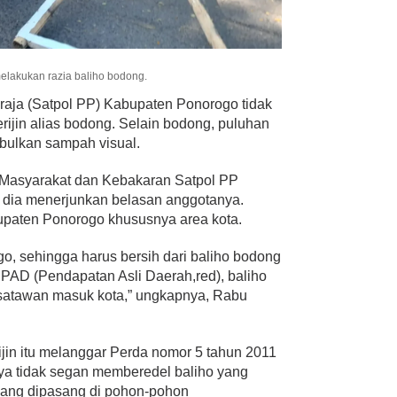
elakukan razia baliho bodong.
aja (Satpol PP) Kabupaten Ponorogo tidak
rijin alias bodong. Selain bodong, puluhan
mbulkan sampah visual.
Masyarakat dan Kebakaran Satpol PP
i dia menerjunkan belasan anggotanya.
upaten Ponorogo khususnya area kota.
, sehingga harus bersih dari baliho bodong
i PAD (Pendapatan Asli Daerah,red), baliho
isatawan masuk kota,” ungkapnya, Rabu
ijin itu melanggar Perda nomor 5 tahun 2011
ya tidak segan memberedel baliho yang
 yang dipasang di pohon-pohon