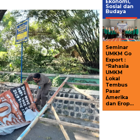
Ekonomi,
Sosial dan
Budaya
Seminar
UMKM Go
Export :
“Rahasia
UMKM
Lokal
Tembus
Pasar
Amerika
dan Erop…