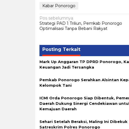
Kabar Ponorogo
Navigasi
Pos sebelumnya
Strategi PAD 1 Triliun, Pemkab Ponorogo
pos
Optimalisasi Tanpa Bebani Rakyat
Posting Terkait
Mark Up Anggaran TP DPRD Ponorogo, K
Keuangan Jadi Tersangka
Pemkab Ponorogo Serahkan Alsintan Kep
Kelompok Tani
ICMI Orda Ponorogo Siap Dibentuk, Peme
Daerah Dukung Sinergi Cendekiawan untu
Kemajuan Daerah
Sehari Setelah Beraksi, Maling Ini Dibekuk
Satreskrim Polres Ponorogo