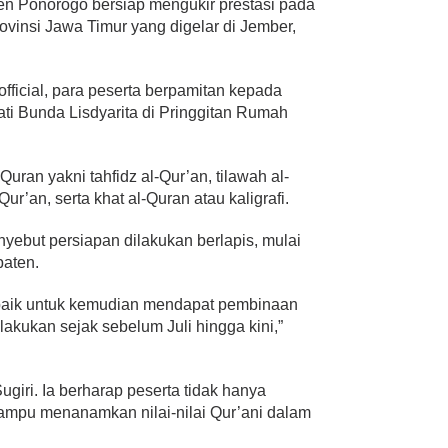
en Ponorogo bersiap mengukir prestasi pada
vinsi Jawa Timur yang digelar di Jember,
fficial, para peserta berpamitan kepada
ti Bunda Lisdyarita di Pringgitan Rumah
uran yakni tahfidz al-Qur’an, tilawah al-
Qur’an, serta khat al-Quran atau kaligrafi.
ebut persiapan dilakukan berlapis, mulai
paten.
terbaik untuk kemudian mendapat pembinaan
lakukan sejak sebelum Juli hingga kini,”
iri. Ia berharap peserta tidak hanya
ampu menanamkan nilai-nilai Qur’ani dalam