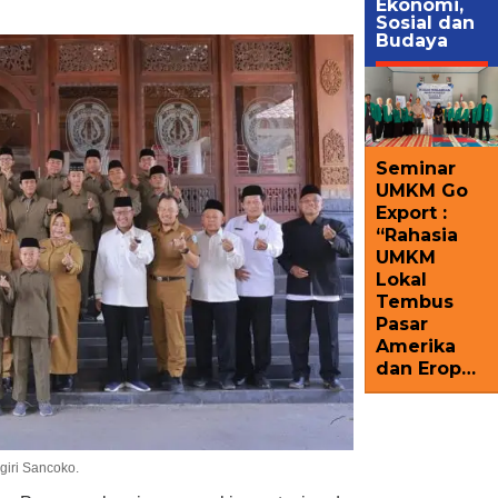
Ekonomi,
Sosial dan
Budaya
Seminar
UMKM Go
Export :
“Rahasia
UMKM
Lokal
Tembus
Pasar
Amerika
dan Erop…
giri Sancoko.