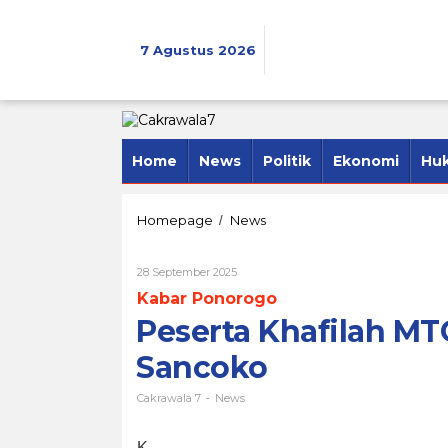
Lewati
ke
konten
7 Agustus 2026
Home
News
Politik
Ekonomi
Hu
Peserta
Homepage
News
/
Khafilah
MTQ
Oleh
28 September 2025
XXXI
Cakrawala
Dilepas
Kabar Ponorogo
7
Bupati
Peserta Khafilah MT
Sugiri
Sancoko
Sancoko
Cakrawala 7
News
-
K