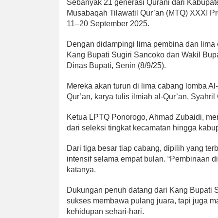
Sebanyak 21 generasi Qurani dari Kabupat
Musabaqah Tilawatil Qur’an (MTQ) XXXI Pro
11–20 September 2025.
Dengan didampingi lima pembina dan lima o
Kang Bupati Sugiri Sancoko dan Wakil Bupa
Dinas Bupati, Senin (8/9/25).
Mereka akan turun di lima cabang lomba Al-Q
Qur’an, karya tulis ilmiah al-Qur’an, Syahril 
Ketua LPTQ Ponorogo, Ahmad Zubaidi, meny
dari seleksi tingkat kecamatan hingga kabu
Dari tiga besar tiap cabang, dipilih yang 
intensif selama empat bulan. “Pembinaan di
katanya.
Dukungan penuh datang dari Kang Bupati Sug
sukses membawa pulang juara, tapi juga m
kehidupan sehari-hari.