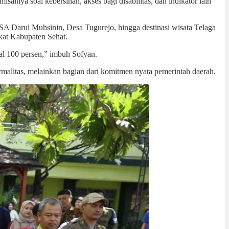
alnya soal kebersihan, akses bagi disabilitas, dan indikator lain
LKSA Darul Muhsinin, Desa Tugurejo, hingga destinasi wisata Telaga
kat Kabupaten Sehat.
al 100 persen,” imbuh Sofyan.
rmalitas, melainkan bagian dari komitmen nyata pemerintah daerah.