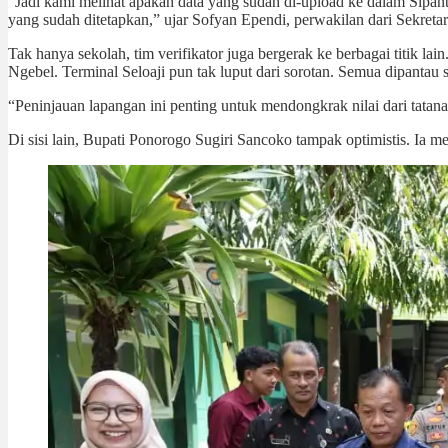
“Jadi kami melihat apakah data yang sudah di-upload ke dalam Sipanta
yang sudah ditetapkan,” ujar Sofyan Ependi, perwakilan dari Sekretar
Tak hanya sekolah, tim verifikator juga bergerak ke berbagai titik 
Ngebel. Terminal Seloaji pun tak luput dari sorotan. Semua dipanta
“Peninjauan lapangan ini penting untuk mendongkrak nilai dari tata
Di sisi lain, Bupati Ponorogo Sugiri Sancoko tampak optimistis. Ia 