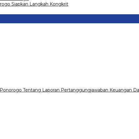
go Siapkan Langkah Kongkrit
 Ponorogo Tentang Laporan Pertanggungjawaban Keuangan Da