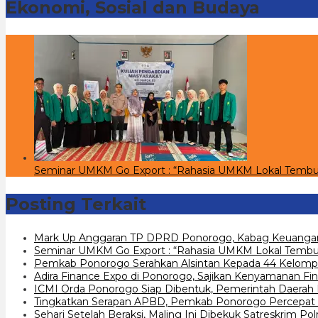
Ekonomi, Sosial dan Budaya
Seminar UMKM Go Export : “Rahasia UMKM Lokal Tembu
Posting Terkait
Mark Up Anggaran TP DPRD Ponorogo, Kabag Keuangan
Seminar UMKM Go Export : “Rahasia UMKM Lokal Tembus
Pemkab Ponorogo Serahkan Alsintan Kepada 44 Kelomp
Adira Finance Expo di Ponorogo, Sajikan Kenyamanan Fin
ICMI Orda Ponorogo Siap Dibentuk, Pemerintah Daerah
Tingkatkan Serapan APBD, Pemkab Ponorogo Percepat 
Sehari Setelah Beraksi, Maling Ini Dibekuk Satreskrim P