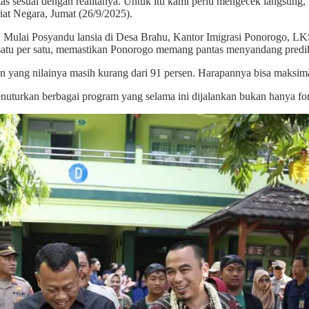
s sesuai dengan realitanya. Untuk itu kami perlu mengecek langsung, mis
iat Negara, Jumat (26/9/2025).
lain. Mulai Posyandu lansia di Desa Brahu, Kantor Imigrasi Ponorogo, 
u satu per satu, memastikan Ponorogo memang pantas menyandang predi
nan yang nilainya masih kurang dari 91 persen. Harapannya bisa maksim
menuturkan berbagai program yang selama ini dijalankan bukan hanya fo