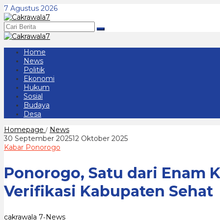
Lewati
7 Agustus 2026
ke
konten
Home
News
Politik
Ekonomi
Hukum
Sosial
Budaya
Desa
Ponorogo,
Homepage
News
/
Satu
oleh
30 September 2025
12 Oktober 2025
dari
cakrawala
Kabar Ponorogo
Enam
7
Kabupaten
Ponorogo, Satu dari Enam 
yang
Ditunjuk
Pemprov
Verifikasi Kabupaten Sehat
Jatim
Jalani
Verifikasi
Kabupaten
cakrawala 7
News
-