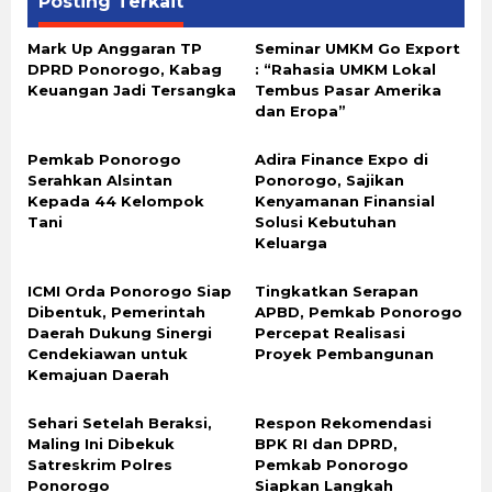
Posting Terkait
Mark Up Anggaran TP
Seminar UMKM Go Export
DPRD Ponorogo, Kabag
: “Rahasia UMKM Lokal
Keuangan Jadi Tersangka
Tembus Pasar Amerika
dan Eropa”
Pemkab Ponorogo
Adira Finance Expo di
Serahkan Alsintan
Ponorogo, Sajikan
Kepada 44 Kelompok
Kenyamanan Finansial
Tani
Solusi Kebutuhan
Keluarga
ICMI Orda Ponorogo Siap
Tingkatkan Serapan
Dibentuk, Pemerintah
APBD, Pemkab Ponorogo
Daerah Dukung Sinergi
Percepat Realisasi
Cendekiawan untuk
Proyek Pembangunan
Kemajuan Daerah
Sehari Setelah Beraksi,
Respon Rekomendasi
Maling Ini Dibekuk
BPK RI dan DPRD,
Satreskrim Polres
Pemkab Ponorogo
Ponorogo
Siapkan Langkah