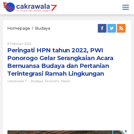
Lewati
ke
konten
Peringati
Homepage
Budaya
/
HPN
tahun
Oleh
8 Februari 2022
2022,
Cakrawala
Peringati HPN tahun 2022, PWI
PWI
7
Ponorogo
Ponorogo Gelar Serangkaian Acara
Gelar
Bernuansa Budaya dan Pertanian
Serangkaian
Acara
Terintegrasi Ramah Lingkungan
Bernuansa
Cakrawala 7
Budaya
Ekonomi
News
-
,
Budaya
,
dan
Pertanian
Terintegrasi
Ramah
Lingkungan