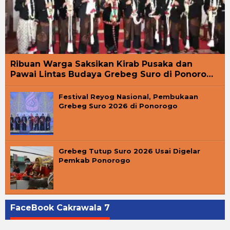
Ribuan Warga Saksikan Kirab Pusaka dan
Pawai Lintas Budaya Grebeg Suro di Ponoro…
Festival Reyog Nasional, Pembukaan
Grebeg Suro 2026 di Ponorogo
Grebeg Tutup Suro 2026 Usai Digelar
Pemkab Ponorogo
FaceBook Cakrawala 7