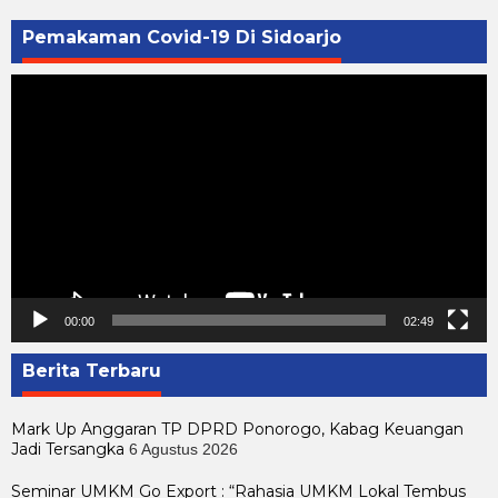
Pemakaman Covid-19 Di Sidoarjo
Pemutar
Video
00:00
02:49
Berita Terbaru
Mark Up Anggaran TP DPRD Ponorogo, Kabag Keuangan
Jadi Tersangka
6 Agustus 2026
Seminar UMKM Go Export : “Rahasia UMKM Lokal Tembus