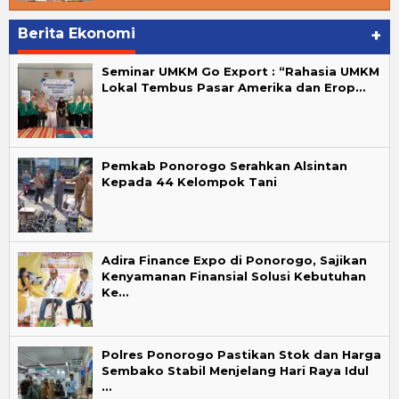
Berita Ekonomi
+
Seminar UMKM Go Export : “Rahasia UMKM
Lokal Tembus Pasar Amerika dan Erop…
Pemkab Ponorogo Serahkan Alsintan
Kepada 44 Kelompok Tani
Adira Finance Expo di Ponorogo, Sajikan
Kenyamanan Finansial Solusi Kebutuhan
Ke…
Polres Ponorogo Pastikan Stok dan Harga
Sembako Stabil Menjelang Hari Raya Idul
…