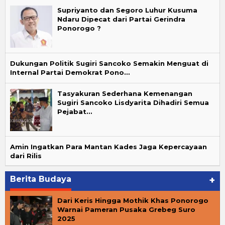
Supriyanto dan Segoro Luhur Kusuma
Ndaru Dipecat dari Partai Gerindra
Ponorogo ?
Dukungan Politik Sugiri Sancoko Semakin Menguat di
Internal Partai Demokrat Pono…
Tasyakuran Sederhana Kemenangan
Sugiri Sancoko Lisdyarita Dihadiri Semua
Pejabat…
Amin Ingatkan Para Mantan Kades Jaga Kepercayaan
dari Rilis
Berita Budaya
+
Dari Keris Hingga Mothik Khas Ponorogo
Warnai Pameran Pusaka Grebeg Suro
2025