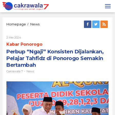
Lewati
ke
konten
Perbup
Homepage
News
/
"Ngaji"
Konsisten
Oleh
2 Mei 2024
Dijalankan,
Cakrawala
Pelajar
Kabar Ponorogo
7
Tahfidz
Perbup “Ngaji” Konsisten Dijalankan,
di
Ponorogo
Pelajar Tahfidz di Ponorogo Semakin
Semakin
Bertambah
Bertambah
Cakrawala 7
News
-