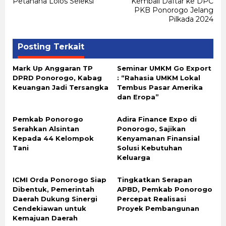
Petahana Lolos Seleksi
Kembali Daftar ke DPC
PKB Ponorogo Jelang
Pilkada 2024
Posting Terkait
Mark Up Anggaran TP
Seminar UMKM Go Export
DPRD Ponorogo, Kabag
: “Rahasia UMKM Lokal
Keuangan Jadi Tersangka
Tembus Pasar Amerika
dan Eropa”
Pemkab Ponorogo
Adira Finance Expo di
Serahkan Alsintan
Ponorogo, Sajikan
Kepada 44 Kelompok
Kenyamanan Finansial
Tani
Solusi Kebutuhan
Keluarga
ICMI Orda Ponorogo Siap
Tingkatkan Serapan
Dibentuk, Pemerintah
APBD, Pemkab Ponorogo
Daerah Dukung Sinergi
Percepat Realisasi
Cendekiawan untuk
Proyek Pembangunan
Kemajuan Daerah