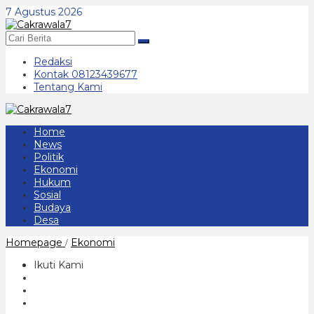
Lewati
7 Agustus 2026
ke
konten
Redaksi
Kontak 08123439677
Tentang Kami
Home
News
Politik
Ekonomi
Hukum
Sosial
Budaya
Desa
Pedagang
Homepage
Ekonomi
/
dan
Masyarakat
Ikuti Kami
Ponorogo
Minta
Gelaran
Pasar