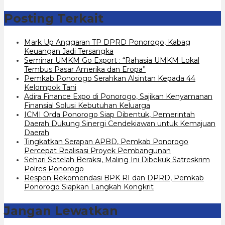
Posting Terkait
Mark Up Anggaran TP DPRD Ponorogo, Kabag
Keuangan Jadi Tersangka
Seminar UMKM Go Export : “Rahasia UMKM Lokal
Tembus Pasar Amerika dan Eropa”
Pemkab Ponorogo Serahkan Alsintan Kepada 44
Kelompok Tani
Adira Finance Expo di Ponorogo, Sajikan Kenyamanan
Finansial Solusi Kebutuhan Keluarga
ICMI Orda Ponorogo Siap Dibentuk, Pemerintah
Daerah Dukung Sinergi Cendekiawan untuk Kemajuan
Daerah
Tingkatkan Serapan APBD, Pemkab Ponorogo
Percepat Realisasi Proyek Pembangunan
Sehari Setelah Beraksi, Maling Ini Dibekuk Satreskrim
Polres Ponorogo
Respon Rekomendasi BPK RI dan DPRD, Pemkab
Ponorogo Siapkan Langkah Kongkrit
Jangan Lewatkan