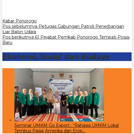
Kabar Ponorogo
Navigasi
Pos sebelumnya
Petugas Gabungan Patroli Penerbangan
Liar Balon Udara
pos
Pos berikutnya
61 Pejabat Pemkab Ponorogo Tempati Posisi
Baru
Ekonomi, Sosial dan Budaya
Seminar UMKM Go Export : “Rahasia UMKM Lokal
Tembus Pasar Amerika dan Erop…