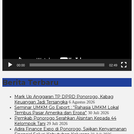
Pemutar
Video
00:00
02:49
Berita Terbaru
Mark Up Anggaran TP DPRD Ponorogo, Kabag
Keuangan Jadi Tersangka
6 Agustus 2026
Seminar UMKM Go Export : “Rahasia UMKM Lokal
Tembus Pasar Amerika dan Eropa”
30 Juli 2026
Pemkab Ponorogo Serahkan Alsintan Kepada 44
Kelompok Tani
29 Juli 2026
Adira Finance Expo di Ponorogo, Sajikan Kenyamanan