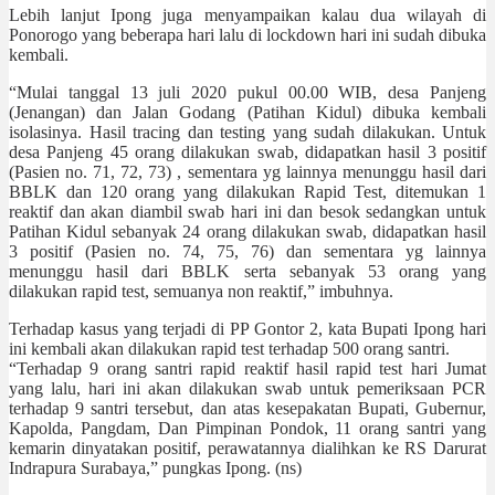
Lebih lanjut Ipong juga menyampaikan kalau dua wilayah di
Ponorogo yang beberapa hari lalu di lockdown hari ini sudah dibuka
kembali.
“Mulai tanggal 13 juli 2020 pukul 00.00 WIB, desa Panjeng
(Jenangan) dan Jalan Godang (Patihan Kidul) dibuka kembali
isolasinya. Hasil tracing dan testing yang sudah dilakukan. Untuk
desa Panjeng 45 orang dilakukan swab, didapatkan hasil 3 positif
(Pasien no. 71, 72, 73) , sementara yg lainnya menunggu hasil dari
BBLK dan 120 orang yang dilakukan Rapid Test, ditemukan 1
reaktif dan akan diambil swab hari ini dan besok sedangkan untuk
Patihan Kidul sebanyak 24 orang dilakukan swab, didapatkan hasil
3 positif (Pasien no. 74, 75, 76) dan sementara yg lainnya
menunggu hasil dari BBLK serta sebanyak 53 orang yang
dilakukan rapid test, semuanya non reaktif,” imbuhnya.
Terhadap kasus yang terjadi di PP Gontor 2, kata Bupati Ipong hari
ini kembali akan dilakukan rapid test terhadap 500 orang santri.
“Terhadap 9 orang santri rapid reaktif hasil rapid test hari Jumat
yang lalu, hari ini akan dilakukan swab untuk pemeriksaan PCR
terhadap 9 santri tersebut, dan atas kesepakatan Bupati, Gubernur,
Kapolda, Pangdam, Dan Pimpinan Pondok, 11 orang santri yang
kemarin dinyatakan positif, perawatannya dialihkan ke RS Darurat
Indrapura Surabaya,” pungkas Ipong. (ns)