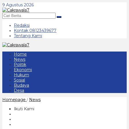
Lewati
9 Agustus 2026
ke
konten
Redaksi
Kontak 08123439677
Tentang Kami
Home
News
Politik
Ekonomi
Hukum
Sosial
Budaya
Desa
Pasien
Homepage
News
/
Covid-
19
Ikuti Kami
Asal
Ponorogo
Meninggal
Dunia