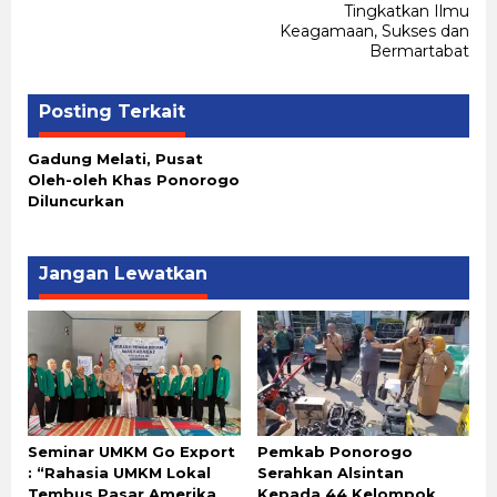
Tingkatkan Ilmu
Keagamaan, Sukses dan
Bermartabat
Posting Terkait
Gadung Melati, Pusat
Oleh-oleh Khas Ponorogo
Diluncurkan
Jangan Lewatkan
Seminar UMKM Go Export
Pemkab Ponorogo
: “Rahasia UMKM Lokal
Serahkan Alsintan
Tembus Pasar Amerika
Kepada 44 Kelompok