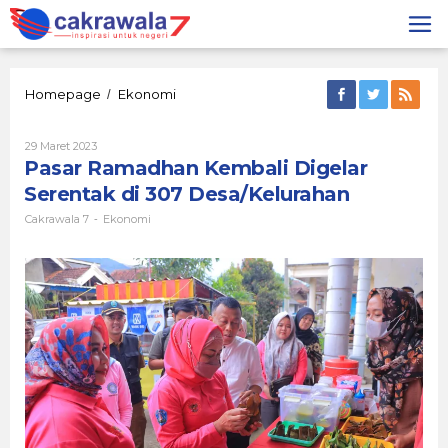
Lewati
ke
konten
Pasar
Homepage
Ekonomi
/
Ramadhan
Kembali
Oleh
29 Maret 2023
Digelar
Cakrawala
Pasar Ramadhan Kembali Digelar
Serentak
7
di
Serentak di 307 Desa/Kelurahan
307
Desa/Kelurahan
Cakrawala 7
Ekonomi
-