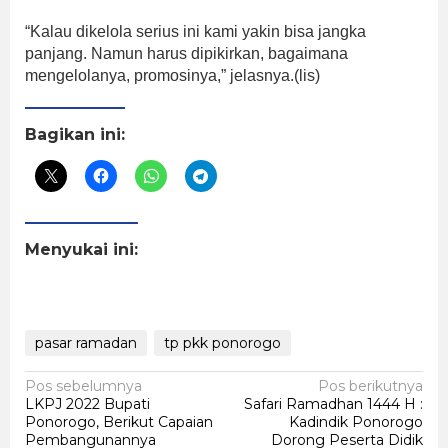
“Kalau dikelola serius ini kami yakin bisa jangka
panjang. Namun harus dipikirkan, bagaimana
mengelolanya, promosinya,” jelasnya.(lis)
Bagikan ini:
Menyukai ini:
pasar ramadan
tp pkk ponorogo
Navigasi
Pos sebelumnya
Pos berikutnya
LKPJ 2022 Bupati
Safari Ramadhan 1444 H :
pos
Ponorogo, Berikut Capaian
Kadindik Ponorogo
Pembangunannya
Dorong Peserta Didik