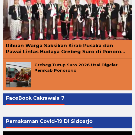
Ribuan Warga Saksikan Kirab Pusaka dan
Pawai Lintas Budaya Grebeg Suro di Ponoro…
Grebeg Tutup Suro 2026 Usai Digelar
Pemkab Ponorogo
FaceBook Cakrawala 7
Pemakaman Covid-19 Di Sidoarjo
Pemutar