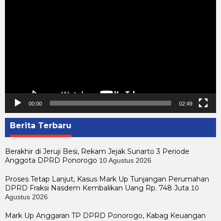
Video
00:00
02:49
Berita Terbaru
Berakhir di Jeruji Besi, Rekam Jejak Sunarto 3 Periode
Anggota DPRD Ponorogo
10 Agustus 2026
Proses Tetap Lanjut, Kasus Mark Up Tunjangan Perumahan
DPRD Fraksi Nasdem Kembalikan Uang Rp. 748 Juta
10
Agustus 2026
Mark Up Anggaran TP DPRD Ponorogo, Kabag Keuangan