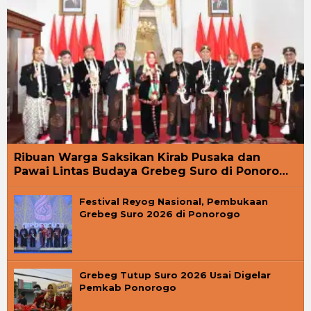
Ribuan Warga Saksikan Kirab Pusaka dan
Pawai Lintas Budaya Grebeg Suro di Ponoro…
Festival Reyog Nasional, Pembukaan
Grebeg Suro 2026 di Ponorogo
Grebeg Tutup Suro 2026 Usai Digelar
Pemkab Ponorogo