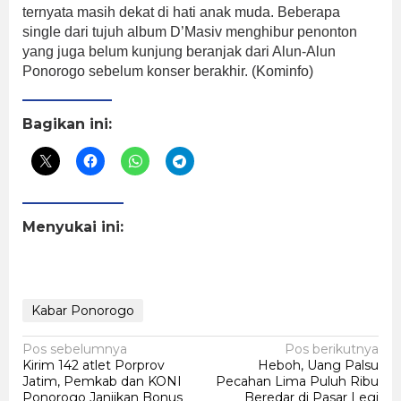
ternyata masih dekat di hati anak muda. Beberapa
single dari tujuh album D’Masiv menghibur penonton
yang juga belum kunjung beranjak dari Alun-Alun
Ponorogo sebelum konser berakhir. (Kominfo)
Bagikan ini:
Menyukai ini:
Kabar Ponorogo
Navigasi
Pos sebelumnya
Pos berikutnya
Kirim 142 atlet Porprov
Heboh, Uang Palsu
pos
Jatim, Pemkab dan KONI
Pecahan Lima Puluh Ribu
Ponorogo Janjikan Bonus
Beredar di Pasar Legi