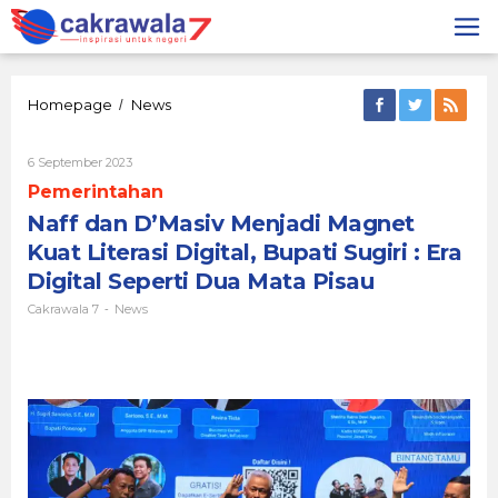
Lewati
ke
konten
Naff
Homepage
News
/
dan
D'Masiv
Oleh
6 September 2023
Menjadi
Cakrawala
Magnet
Pemerintahan
7
Kuat
Naff dan D’Masiv Menjadi Magnet
Literasi
Digital,
Kuat Literasi Digital, Bupati Sugiri : Era
Bupati
Digital Seperti Dua Mata Pisau
Sugiri
:
Cakrawala 7
News
-
Era
Digital
Seperti
Dua
Mata
Pisau