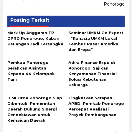
Ponorogo
Posting Terkait
Mark Up Anggaran TP
Seminar UMKM Go Export
DPRD Ponorogo, Kabag
: “Rahasia UMKM Lokal
Keuangan Jadi Tersangka
Tembus Pasar Amerika
dan Eropa”
Pemkab Ponorogo
Adira Finance Expo di
Serahkan Alsintan
Ponorogo, Sajikan
Kepada 44 Kelompok
Kenyamanan Finansial
Tani
Solusi Kebutuhan
Keluarga
ICMI Orda Ponorogo Siap
Tingkatkan Serapan
Dibentuk, Pemerintah
APBD, Pemkab Ponorogo
Daerah Dukung Sinergi
Percepat Realisasi
Cendekiawan untuk
Proyek Pembangunan
Kemajuan Daerah