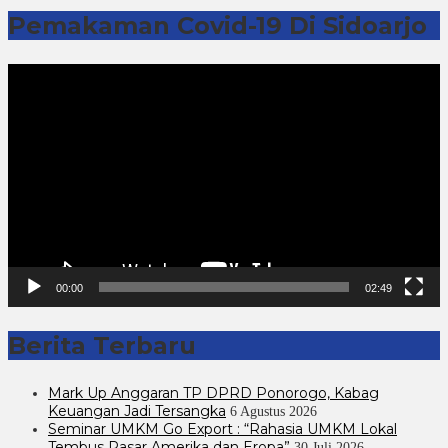
Pemakaman Covid-19 Di Sidoarjo
Pemutar
Video
00:00
02:49
Berita Terbaru
Mark Up Anggaran TP DPRD Ponorogo, Kabag
Keuangan Jadi Tersangka
6 Agustus 2026
Seminar UMKM Go Export : “Rahasia UMKM Lokal
Tembus Pasar Amerika dan Eropa”
30 Juli 2026