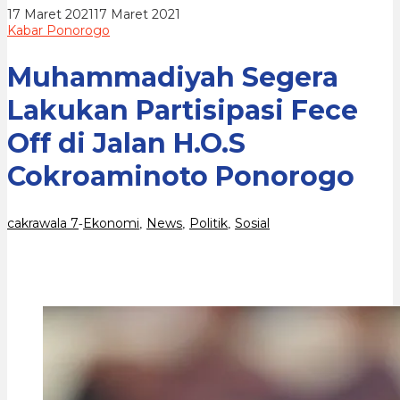
Jalan
oleh
17 Maret 2021
17 Maret 2021
H.O.S
cakrawala
Kabar Ponorogo
Cokroaminoto
7
Ponorogo
Muhammadiyah Segera
Lakukan Partisipasi Fece
Off di Jalan H.O.S
Cokroaminoto Ponorogo
cakrawala 7
Ekonomi
News
Politik
Sosial
-
,
,
,