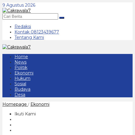
Lewati
9 Agustus 2026
ke
konten
Redaksi
Kontak 08123439677
Tentang Kami
Home
News
Politik
Ekonomi
Hukum
Sosial
Budaya
Desa
Muhammadiyah
Homepage
Ekonomi
/
Segera
Lakukan
Ikuti Kami
Partisipasi
Fece
Off
di