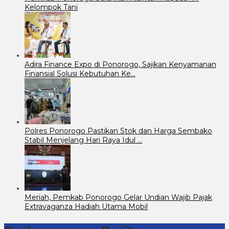
Kelompok Tani
Adira Finance Expo di Ponorogo, Sajikan Kenyamanan
Finansial Solusi Kebutuhan Ke…
Polres Ponorogo Pastikan Stok dan Harga Sembako
Stabil Menjelang Hari Raya Idul …
Meriah, Pemkab Ponorogo Gelar Undian Wajib Pajak
Extravaganza Hadiah Utama Mobil