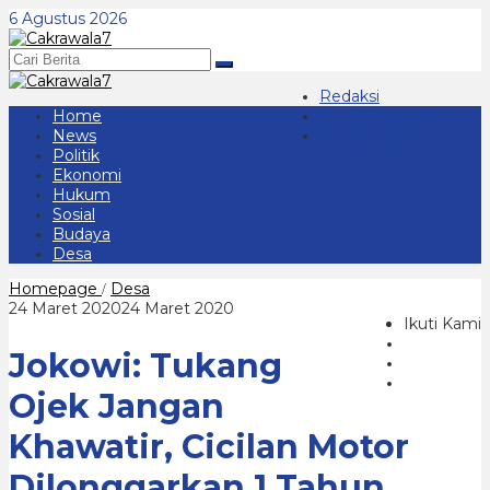
Lewati
6 Agustus 2026
ke
konten
Redaksi
Home
Kontak 08123439677
News
Tentang Kami
Politik
Ekonomi
Hukum
Sosial
Budaya
Desa
Jokowi:
Homepage
Desa
/
Tukang
oleh
24 Maret 2020
24 Maret 2020
Ojek
Ikuti Kami
cakrawala7.com
Jangan
Jokowi: Tukang
Khawatir,
Cicilan
Motor
Ojek Jangan
Dilonggarkan
1
Khawatir, Cicilan Motor
Tahun
Dilonggarkan 1 Tahun