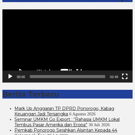
Pemutar
Video
00:00
02:49
Berita Terbaru
Mark Up Anggaran TP DPRD Ponorogo, Kabag
Keuangan Jadi Tersangka
6 Agustus 2026
Seminar UMKM Go Export : “Rahasia UMKM Lokal
Tembus Pasar Amerika dan Eropa”
30 Juli 2026
Pemkab Ponorogo Serahkan Alsintan Kepada 44