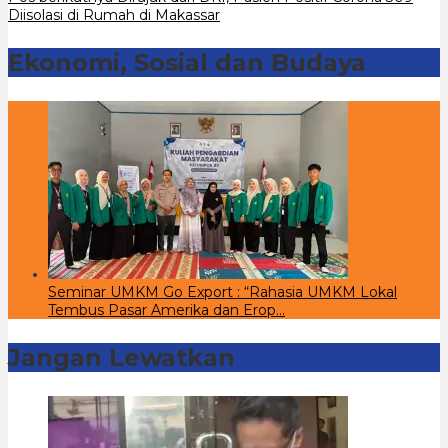
Navigasi
Diisolasi di Rumah di Makassar
pos
Ekonomi, Sosial dan Budaya
Seminar UMKM Go Export : “Rahasia UMKM Lokal
Tembus Pasar Amerika dan Erop…
Jangan Lewatkan