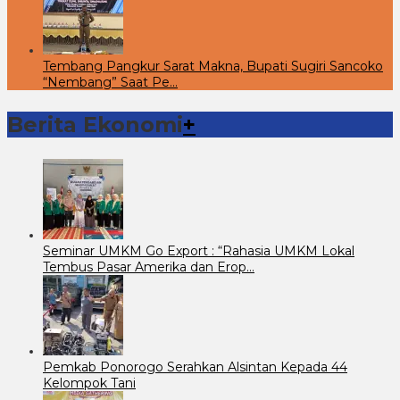
Tembang Pangkur Sarat Makna, Bupati Sugiri Sancoko
“Nembang” Saat Pe…
Berita Ekonomi
+
Seminar UMKM Go Export : “Rahasia UMKM Lokal
Tembus Pasar Amerika dan Erop…
Pemkab Ponorogo Serahkan Alsintan Kepada 44
Kelompok Tani