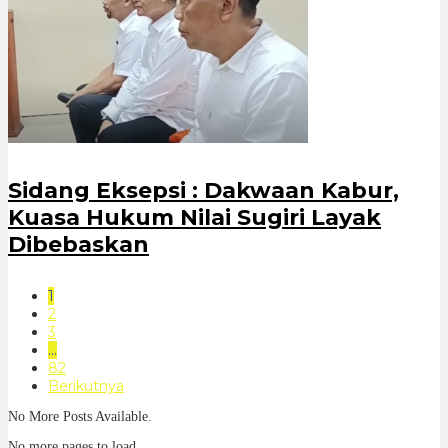
Sidang Eksepsi : Dakwaan Kabur,
Kuasa Hukum Nilai Sugiri Layak
Dibebaskan
1
2
3
…
82
Berikutnya
No More Posts Available.
No more pages to load.