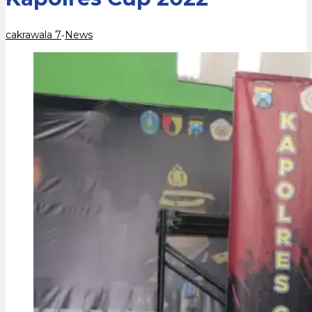
cakrawala 7
News
-