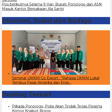
pos
Pos berikutnya
Selama 9 Hari, Bupati Ponorogo dan ASN
Masuk Kantor Berpakaian Ala Santri
Ekonomi, Sosial dan Budaya
Seminar UMKM Go Export : “Rahasia UMKM Lokal
Tembus Pasar Amerika dan Erop…
Posting Terkait
Pilkada Ponorogo, Polisi Akan Tindak Tegas Peserta
Konvoi Knalpot Brong