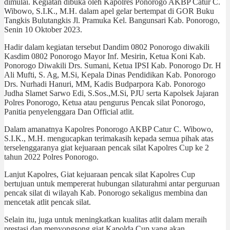
dimulai. Kegiatan dibuka oleh Kapolres Ponorogo AKBP Catur C.
Wibowo, S.I.K., M.H. dalam apel gelar bertempat di GOR Buku
Tangkis Bulutangkis Jl. Pramuka Kel. Bangunsari Kab. Ponorogo,
Senin 10 Oktober 2023.
Hadir dalam kegiatan tersebut Dandim 0802 Ponorogo diwakili
Kasdim 0802 Ponorogo Mayor Inf. Mesirin, Ketua Koni Kab.
Ponorogo Diwakili Drs. Sumani, Ketua IPSI Kab. Ponorogo Dr. H
Ali Mufti, S. Ag, M.Si, Kepala Dinas Pendidikan Kab. Ponorogo
Drs. Nurhadi Hanuri, MM, Kadis Budparpora Kab. Ponorogo
Judha Slamet Sarwo Edi, S.Sos.,M.Si, PJU serta Kapolsek Jajaran
Polres Ponorogo, Ketua atau pengurus Pencak silat Ponorogo,
Panitia penyelenggara Dan Official atlit.
Dalam amanatnya Kapolres Ponorogo AKBP Catur C. Wibowo,
S.I.K., M.H. mengucapkan terimakasih kepada semua pihak atas
terselenggaranya giat kejuaraan pencak silat Kapolres Cup ke 2
tahun 2022 Polres Ponorogo.
Lanjut Kapolres, Giat kejuaraan pencak silat Kapolres Cup
bertujuan untuk mempererat hubungan silaturahmi antar perguruan
pencak silat di wilayah Kab. Ponorogo sekaligus membina dan
mencetak atlit pencak silat.
Selain itu, juga untuk meningkatkan kualitas atlit dalam meraih
prestasi dan menyongsong giat Kapolda Cup yang akan