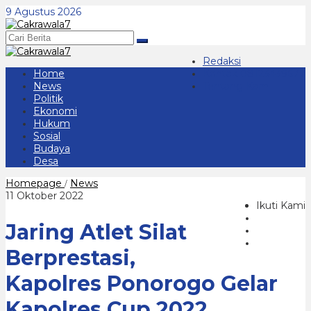
Lewati
9 Agustus 2026
ke
konten
Redaksi
Home
Kontak 08123439677
News
Tentang Kami
Politik
Ekonomi
Hukum
Sosial
Budaya
Desa
Jaring
Homepage
News
/
Atlet
oleh
11 Oktober 2022
Silat
Ikuti Kami
cakrawala
Berprestasi,
7
Jaring Atlet Silat
Kapolres
Ponorogo
Gelar
Berprestasi,
Kapolres
Cup
Kapolres Ponorogo Gelar
2022
Kapolres Cup 2022