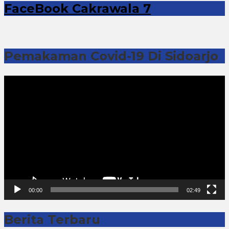
FaceBook Cakrawala 7
Pemakaman Covid-19 Di Sidoarjo
Pemutar
Video
00:00
02:49
Berita Terbaru