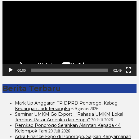
Pemutar
Video
00:00
02:49
Berita Terbaru
Mark Up Anggaran TP DPRD Ponorogo, Kabag
Keuangan Jadi Tersangka
6 Agustus 2026
Seminar UMKM Go Export : “Rahasia UMKM Lokal
Tembus Pasar Amerika dan Eropa”
30 Juli 2026
Pemkab Ponorogo Serahkan Alsintan Kepada 44
Kelompok Tani
29 Juli 2026
Adira Finance Expo di Ponorogo, Sajikan Kenyamanan