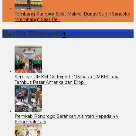
Tembang Pangkur Sarat Makna, Bupati Sugiri Sancoko
“Nembang” Saat Pe…
Berita Ekonomi
+
Seminar UMKM Go Export : “Rahasia UMKM Lokal
Tembus Pasar Amerika dan Erop…
Pemkab Ponorogo Serahkan Alsintan Kepada 44
Kelompok Tani