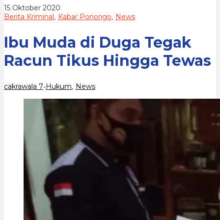
Hingga
oleh
15 Oktober 2020
Tewas
cakrawala
Berita Kriminal
Kabar Ponorigo
News
,
,
7
Ibu Muda di Duga Tegak
Racun Tikus Hingga Tewas
cakrawala 7
Hukum
News
-
,