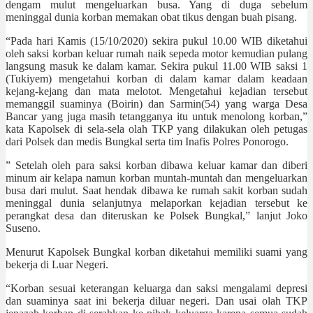
dengam mulut mengeluarkan busa. Yang di duga sebelum
meninggal dunia korban memakan obat tikus dengan buah pisang.
“Pada hari Kamis (15/10/2020) sekira pukul 10.00 WIB diketahui
oleh saksi korban keluar rumah naik sepeda motor kemudian pulang
langsung masuk ke dalam kamar. Sekira pukul 11.00 WIB saksi 1
(Tukiyem) mengetahui korban di dalam kamar dalam keadaan
kejang-kejang dan mata melotot. Mengetahui kejadian tersebut
memanggil suaminya (Boirin) dan Sarmin(54) yang warga Desa
Bancar yang juga masih tetangganya itu untuk menolong korban,”
kata Kapolsek di sela-sela olah TKP yang dilakukan oleh petugas
dari Polsek dan medis Bungkal serta tim Inafis Polres Ponorogo.
” Setelah oleh para saksi korban dibawa keluar kamar dan diberi
minum air kelapa namun korban muntah-muntah dan mengeluarkan
busa dari mulut. Saat hendak dibawa ke rumah sakit korban sudah
meninggal dunia selanjutnya melaporkan kejadian tersebut ke
perangkat desa dan diteruskan ke Polsek Bungkal,” lanjut Joko
Suseno.
Menurut Kapolsek Bungkal korban diketahui memiliki suami yang
bekerja di Luar Negeri.
“Korban sesuai keterangan keluarga dan saksi mengalami depresi
dan suaminya saat ini bekerja diluar negeri. Dan usai olah TKP