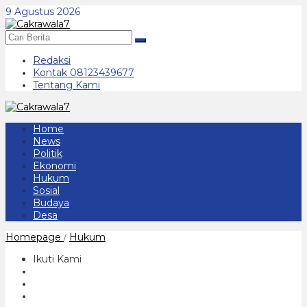
Lewati
9 Agustus 2026
ke
konten
Redaksi
Kontak 08123439677
Tentang Kami
Home
News
Politik
Ekonomi
Hukum
Sosial
Budaya
Desa
Ibu
Homepage
Hukum
/
Muda
di
Ikuti Kami
Duga
Tegak
Racun
Tikus