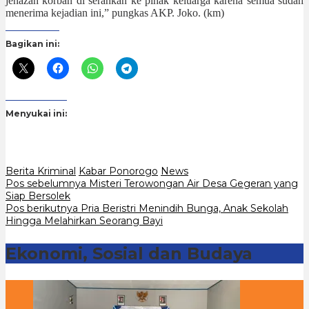
jenazah korban di serahkan ke pihak keluarga karena semua sudah
menerima kejadian ini,” pungkas AKP. Joko. (km)
Bagikan ini:
Menyukai ini:
Berita Kriminal
Kabar Ponorogo
News
Navigasi
Pos sebelumnya
Misteri Terowongan Air Desa Gegeran yang
Siap Bersolek
pos
Pos berikutnya
Pria Beristri Menindih Bunga, Anak Sekolah
Hingga Melahirkan Seorang Bayi
Ekonomi, Sosial dan Budaya