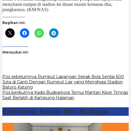
menyirami rumput di stadion ini disaat musim kemarau tiba,
pungkasnya. (KM/NAS)
Bagikan ini:
Menyukai ini:
Navigasi
Pos sebelumnya
Rumput Lapangan Sepak Bola Senilai 600
Juta di Ganti Dengan Rumput Liar yang Menghiasi Stadion
pos
Batoro Katong
Pos berikutnya
Kadis Budparpora Temui Mantan Kiper Timnas
Saat Berlatih di Kampung Halaman
Ekonomi, Sosial dan Budaya