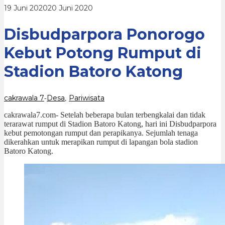
Batoro
oleh
19 Juni 2020
20 Juni 2020
Katong
cakrawala
7
Disbudparpora Ponorogo
Kebut Potong Rumput di
Stadion Batoro Katong
cakrawala 7
Desa
Pariwisata
-
,
cakrawala7.com- Setelah beberapa bulan terbengkalai dan tidak
terarawat rumput di Stadion Batoro Katong, hari ini Disbudparpora
kebut pemotongan rumput dan perapikanya. Sejumlah tenaga
dikerahkan untuk merapikan rumput di lapangan bola stadion
Batoro Katong.