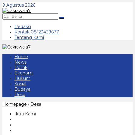
Lewati
9 Agustus 2026
ke
konten
Redaksi
Kontak 08123439677
Tentang Kami
Home
News
Politik
Ekonomi
Hukum
Sosial
Budaya
Desa
Disbudparpora
Homepage
Desa
/
Ponorogo
Kebut
Ikuti Kami
Potong
Rumput
di
Stadion