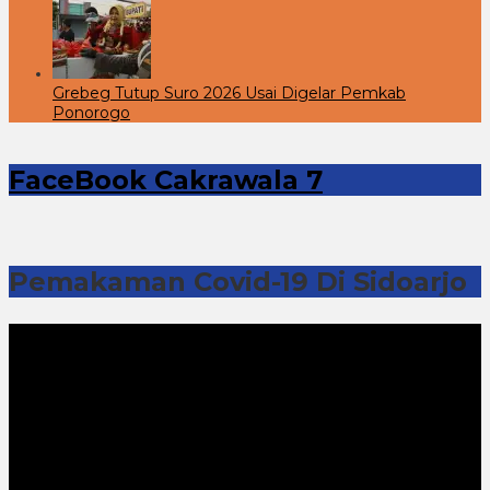
Grebeg Tutup Suro 2026 Usai Digelar Pemkab
Ponorogo
FaceBook Cakrawala 7
Pemakaman Covid-19 Di Sidoarjo
Pemutar
Video