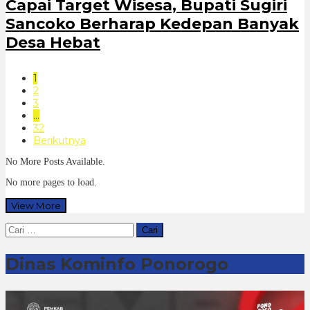
Capai Target Wisesa, Bupati Sugiri
Sancoko Berharap Kedepan Banyak
Desa Hebat
1
2
3
…
32
Berikutnya
No More Posts Available.
No more pages to load.
View More
Cari
untuk:
Dinas Kominfo Ponorogo