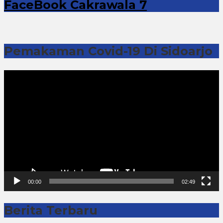
FaceBook Cakrawala 7
Pemakaman Covid-19 Di Sidoarjo
Pemutar
Video
00:00
02:49
Berita Terbaru