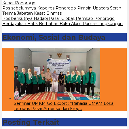
Kabar Ponorogo
Navigasi
Pos sebelumnya
Kapolres Ponorogo Pimpin Upacara Serah
Terima Jabatan Kasat Binmas
pos
Pos berikutnya
Hadapi Pasar Global, Pemkab Ponorogo
Berdayakan Batik Berbahan Baku Alam Ramah Lingkungan
Ekonomi, Sosial dan Budaya
Seminar UMKM Go Export : “Rahasia UMKM Lokal
Tembus Pasar Amerika dan Erop…
Posting Terkait