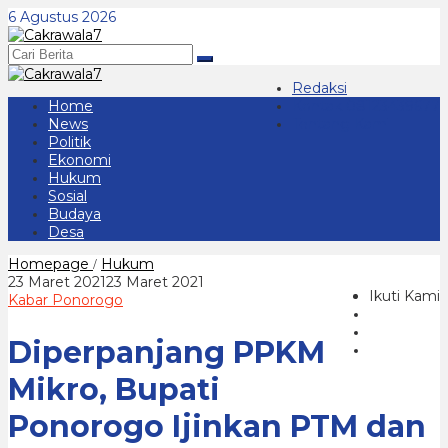
Lewati
6 Agustus 2026
ke
konten
Redaksi
Home
Kontak 08123439677
News
Tentang Kami
Politik
Ekonomi
Hukum
Sosial
Budaya
Desa
Diperpanjang
Homepage
Hukum
/
PPKM
oleh
23 Maret 2021
23 Maret 2021
Mikro,
Ikuti Kami
cakrawala
Kabar Ponorogo
Bupati
7
Ponorogo
Diperpanjang PPKM
Ijinkan
PTM
dan
Mikro, Bupati
Hajatan
Ponorogo Ijinkan PTM dan