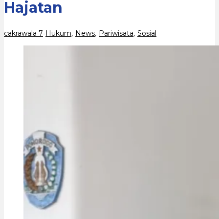
Hajatan
cakrawala 7
Hukum
News
Pariwisata
Sosial
-
,
,
,