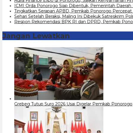
Adira Finance Expo di Ponorogo, Sajikan Kenyamanan Fin
ICMI Orda Ponorogo Siap Dibentuk, Pemerintah Daerah
Tingkatkan Serapan APBD, Pemkab Ponorogo Percepat 
Sehari Setelah Beraksi, Maling Ini Dibekuk Satreskrim P
Respon Rekomendasi BPK RI dan DPRD, Pemkab Ponoro
Jangan Lewatkan
Grebeg Tutup Suro 2026 Usai Digelar Pemkab Ponorogo