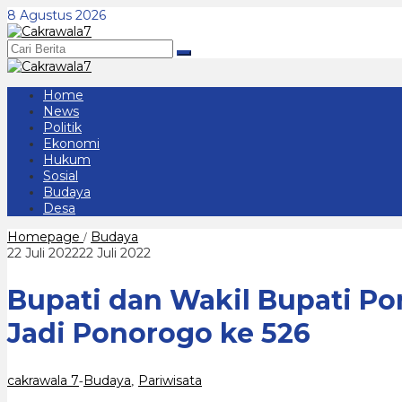
Lewati
8 Agustus 2026
ke
konten
Home
News
Politik
Ekonomi
Hukum
Sosial
Budaya
Desa
Bupati
Homepage
Budaya
/
dan
oleh
22 Juli 2022
22 Juli 2022
Wakil
cakrawala
Bupati
7
Bupati dan Wakil Bupati P
Ponorogo
Membuka
Acara
Jadi Ponorogo ke 526
Grebeg
Suro
dan
Hari
cakrawala 7
Budaya
Pariwisata
-
,
Jadi