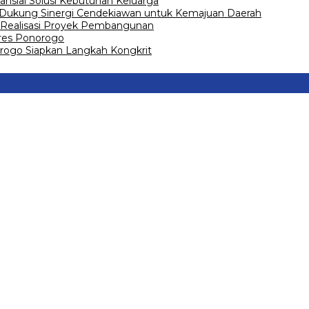
ansial Solusi Kebutuhan Keluarga
 Dukung Sinergi Cendekiawan untuk Kemajuan Daerah
Realisasi Proyek Pembangunan
olres Ponorogo
go Siapkan Langkah Kongkrit