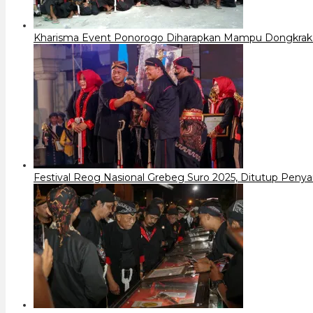
Kharisma Event Ponorogo Diharapkan Mampu Dongkrak D
Festival Reog Nasional Grebeg Suro 2025, Ditutup Peny