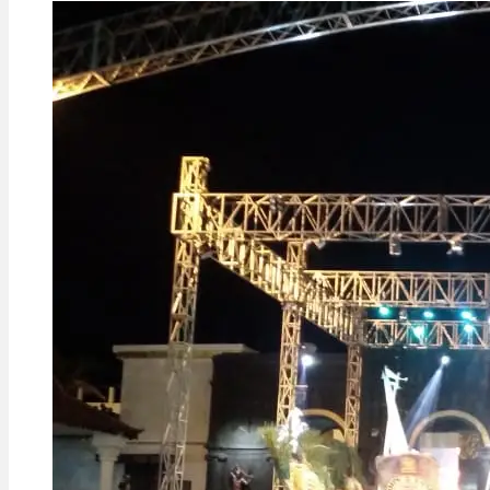
Ponorogo
ke
526