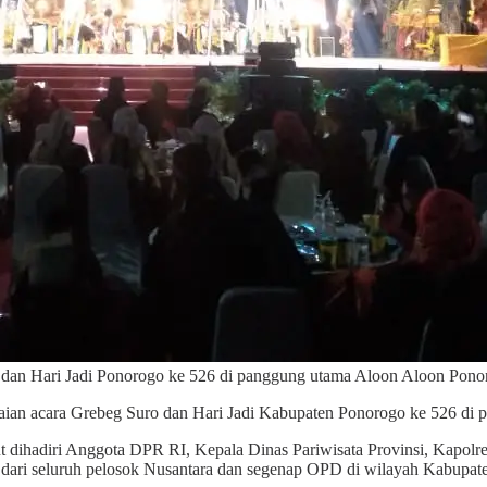
dan Hari Jadi Ponorogo ke 526 di panggung utama Aloon Aloon Pono
ian acara Grebeg Suro dan Hari Jadi Kabupaten Ponorogo ke 526 di 
t dihadiri Anggota DPR RI, Kepala Dinas Pariwisata Provinsi, Kapo
 dari seluruh pelosok Nusantara dan segenap OPD di wilayah Kabupa