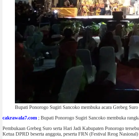
Bupati Ponorogo Sugiri Sancoko membuka acara Grebeg Suro 
cakrawala7.com
; Bupati Ponorogo Sugiri Sancoko membuka rangka
Pembukaan Grebeg Suro serta Hari Jadi Kabupaten Ponorogo tersebu
Ketua DPRD beserta anggota, peserta FRN (Festival Reog Nasional)