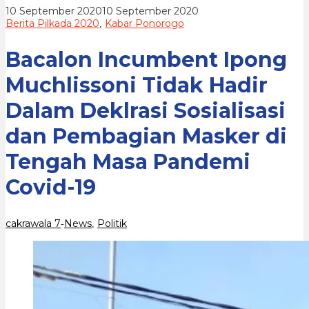
Deklrasi
oleh
10 September 2020
10 September 2020
Sosialisasi
cakrawala
Berita Pilkada 2020
Kabar Ponorogo
,
dan
7
Pembagian
Masker
Bacalon Incumbent Ipong
di
Tengah
Muchlissoni Tidak Hadir
Masa
Pandemi
Dalam Deklrasi Sosialisasi
Covid-
19
dan Pembagian Masker di
Tengah Masa Pandemi
Covid-19
cakrawala 7
News
Politik
-
,