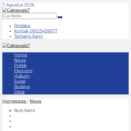
Lewati
7 Agustus 2026
ke
konten
Redaksi
Kontak 08123439677
Tentang Kami
Home
News
Politik
Ekonomi
Hukum
Sosial
Budaya
Desa
Bacalon
Homepage
News
/
Incumbent
Ipong
Ikuti Kami
Muchlissoni
Tidak
Hadir
Dalam