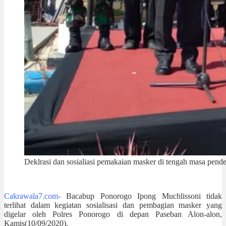
Deklrasi dan sosialiasi pemakaian masker di tengah masa pen
Cakrawala7.com-
Bacabup Ponorogo Ipong Muchlissoni tidak
terlihat dalam kegiatan sosialisasi dan pembagian masker yang
digelar oleh Polres Ponorogo di depan Paseban Alon-alon,
Kamis(10/09/2020).