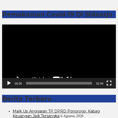
Pemakaman Covid-19 Di Sidoarjo
Pemutar
Video
00:00
02:49
Berita Terbaru
Mark Up Anggaran TP DPRD Ponorogo, Kabag
Keuangan Jadi Tersangka
6 Agustus 2026