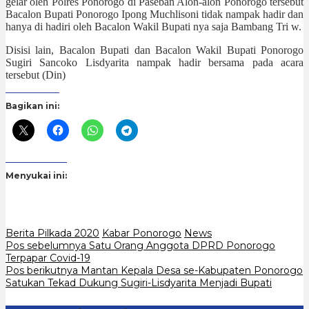
gelar oleh Polres Ponorogo di Paseban Alon-alon Ponorogo tersebut
Bacalon Bupati Ponorogo Ipong Muchlisoni tidak nampak hadir dan
hanya di hadiri oleh Bacalon Wakil Bupati nya saja Bambang Tri w.
Disisi lain, Bacalon Bupati dan Bacalon Wakil Bupati Ponorogo
Sugiri Sancoko Lisdyarita nampak hadir bersama pada acara
tersebut (Din)
Bagikan ini:
Menyukai ini:
Berita Pilkada 2020
Kabar Ponorogo
News
Navigasi
Pos sebelumnya
Satu Orang Anggota DPRD Ponorogo
Terpapar Covid-19
pos
Pos berikutnya
Mantan Kepala Desa se-Kabupaten Ponorogo
Satukan Tekad Dukung Sugiri-Lisdyarita Menjadi Bupati