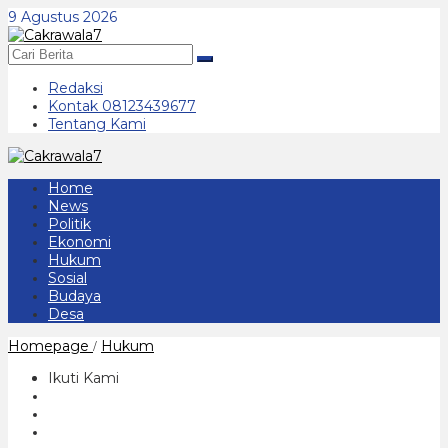
Lewati
9 Agustus 2026
ke
konten
Redaksi
Kontak 08123439677
Tentang Kami
Home
News
Politik
Ekonomi
Hukum
Sosial
Budaya
Desa
Satuan
Homepage
Hukum
/
Narkoba
Polres
Ikuti Kami
Ponorogo
Tangkap
9
Pengedar