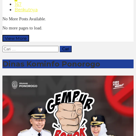
167
Berikutnya
No More Posts Available.
No more pages to load.
View More
Cari
untuk:
Dinas Kominfo Ponorogo