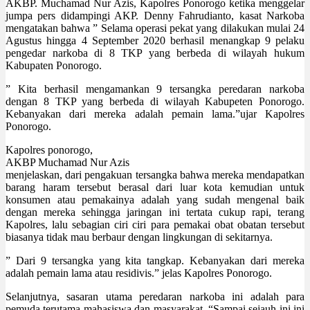
AKBP. Muchamad Nur Azis, Kapolres Ponorogo ketika menggelar
jumpa pers didampingi AKP. Denny Fahrudianto, kasat Narkoba
mengatakan bahwa ” Selama operasi pekat yang dilakukan mulai 24
Agustus hingga 4 September 2020 berhasil menangkap 9 pelaku
pengedar narkoba di 8 TKP yang berbeda di wilayah hukum
Kabupaten Ponorogo.
” Kita berhasil mengamankan 9 tersangka peredaran narkoba
dengan 8 TKP yang berbeda di wilayah Kabupeten Ponorogo.
Kebanyakan dari mereka adalah pemain lama.”ujar Kapolres
Ponorogo.
Kapolres ponorogo,
AKBP Muchamad Nur Azis
menjelaskan, dari pengakuan tersangka bahwa mereka mendapatkan
barang haram tersebut berasal dari luar kota kemudian untuk
konsumen atau pemakainya adalah yang sudah mengenal baik
dengan mereka sehingga jaringan ini tertata cukup rapi, terang
Kapolres, lalu sebagian ciri ciri para pemakai obat obatan tersebut
biasanya tidak mau berbaur dengan lingkungan di sekitarnya.
” Dari 9 tersangka yang kita tangkap. Kebanyakan dari mereka
adalah pemain lama atau residivis.” jelas Kapolres Ponorogo.
Selanjutnya, sasaran utama peredaran narkoba ini adalah para
pemuda terutama mahasiswa dan masyarakat. “Sampai sejauh ini ini