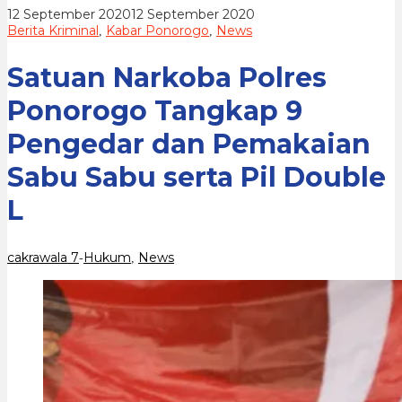
dan
oleh
12 September 2020
12 September 2020
Pemakaian
cakrawala
Berita Kriminal
Kabar Ponorogo
News
,
,
Sabu
7
Sabu
serta
Satuan Narkoba Polres
Pil
Double
Ponorogo Tangkap 9
L
Pengedar dan Pemakaian
Sabu Sabu serta Pil Double
L
cakrawala 7
Hukum
News
-
,