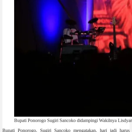
Bupati Ponorogo Sugiri Sancoko didampingi Wakilnya Lisdyarit
Bupati Ponorogo, Sugiri Sancoko mengatakan, hari jadi harus