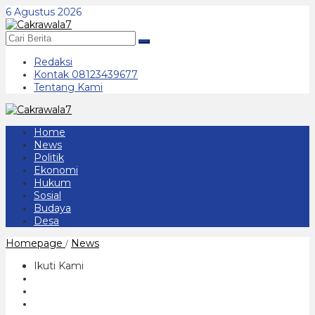
Lewati
6 Agustus 2026
ke
konten
Redaksi
Kontak 08123439677
Tentang Kami
Home
News
Politik
Ekonomi
Hukum
Sosial
Budaya
Desa
Warna
Homepage
News
/
-
Warni
Ikuti Kami
Resepsi
Hari
Jadi
Ke-