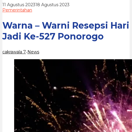
527
oleh
11 Agustus 2023
18 Agustus 2023
Ponorogo
cakrawala
Pemerintahan
7
Warna – Warni Resepsi Hari
Jadi Ke-527 Ponorogo
cakrawala 7
News
-