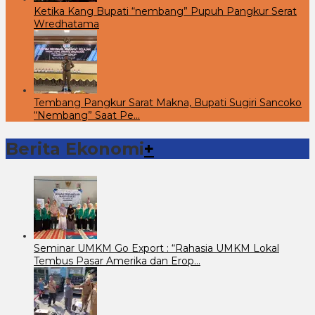
Ketika Kang Bupati “nembang” Pupuh Pangkur Serat
Wredhatama
Tembang Pangkur Sarat Makna, Bupati Sugiri Sancoko
“Nembang” Saat Pe…
Berita Ekonomi
+
Seminar UMKM Go Export : “Rahasia UMKM Lokal
Tembus Pasar Amerika dan Erop…