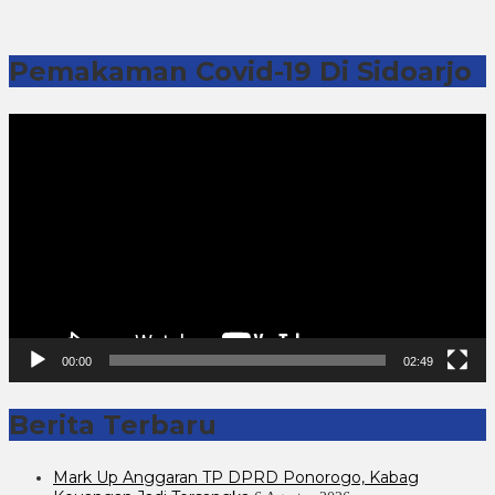
Pemakaman Covid-19 Di Sidoarjo
Pemutar
Video
00:00
02:49
Berita Terbaru
Mark Up Anggaran TP DPRD Ponorogo, Kabag