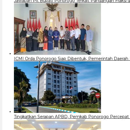
Jawaban Plt Bupati Ponorogo Terkait Pandangan Fraks
ICMI Orda Ponorogo Siap Dibentuk, Pemerintah Daerah
Tingkatkan Serapan APBD, Pemkab Ponorogo Percepat 