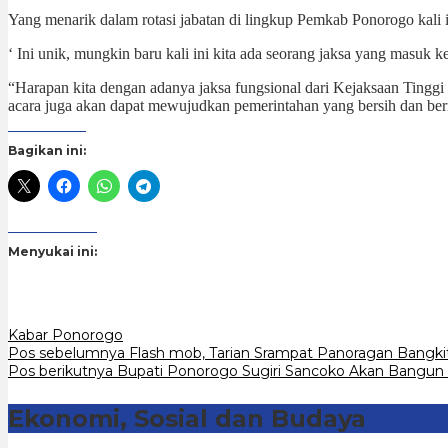
Yang menarik dalam rotasi jabatan di lingkup Pemkab Ponorogo kali
‘ Ini unik, mungkin baru kali ini kita ada seorang jaksa yang mas
“Harapan kita dengan adanya jaksa fungsional dari Kejaksaan Tinggi 
acara juga akan dapat mewujudkan pemerintahan yang bersih dan ber
Bagikan ini:
Menyukai ini:
Kabar Ponorogo
Navigasi
Pos sebelumnya
Flash mob, Tarian Srampat Panoragan Bangk
Pos berikutnya
Bupati Ponorogo Sugiri Sancoko Akan Bangun S
pos
Ekonomi, Sosial dan Budaya