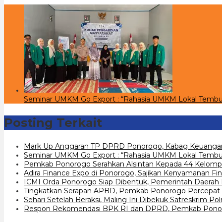
Seminar UMKM Go Export : “Rahasia UMKM Lokal Tembu
Posting Terkait
Mark Up Anggaran TP DPRD Ponorogo, Kabag Keuangan
Seminar UMKM Go Export : “Rahasia UMKM Lokal Tembus
Pemkab Ponorogo Serahkan Alsintan Kepada 44 Kelomp
Adira Finance Expo di Ponorogo, Sajikan Kenyamanan Fin
ICMI Orda Ponorogo Siap Dibentuk, Pemerintah Daerah
Tingkatkan Serapan APBD, Pemkab Ponorogo Percepat 
Sehari Setelah Beraksi, Maling Ini Dibekuk Satreskrim P
Respon Rekomendasi BPK RI dan DPRD, Pemkab Ponoro