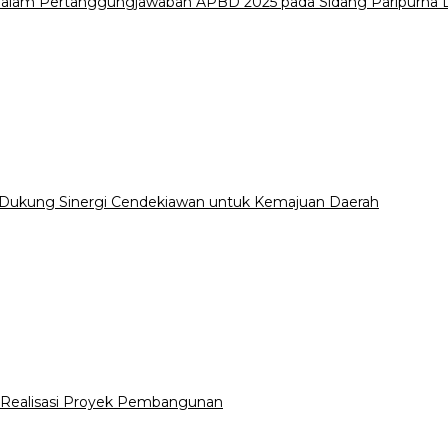
i dalam Pertanggungjawaban APBD 2025 pada Sidang Paripurn
 Dukung Sinergi Cendekiawan untuk Kemajuan Daerah
Realisasi Proyek Pembangunan