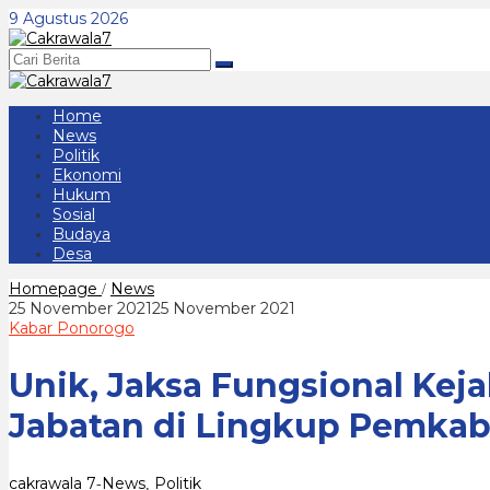
Lewati
9 Agustus 2026
ke
konten
Home
News
Politik
Ekonomi
Hukum
Sosial
Budaya
Desa
Unik,
Homepage
News
/
Jaksa
oleh
25 November 2021
25 November 2021
Fungsional
cakrawala
Kabar Ponorogo
Kejaksaan
7
Tinggi
Unik, Jaksa Fungsional Kej
Provinsi
Masuk
dalam
Jabatan di Lingkup Pemka
Rotasi
Jabatan
di
Lingkup
cakrawala 7
News
Politik
-
,