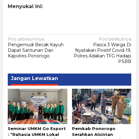
Menyukai ini:
Navigasi
Pos sebelumnya
Pos berikutnya
Pengemudi Becak Kayuh
Pasca 3 Warga Di
pos
Dapat Santunan Dari
Nyatakan Positif Covid-19,
Kapolres Ponorogo
Polres Adakan TFG Hadapi
PSBB
Jangan Lewatkan
Seminar UMKM Go Export
Pemkab Ponorogo
: “Rahasia UMKM Lokal
Serahkan Alsintan