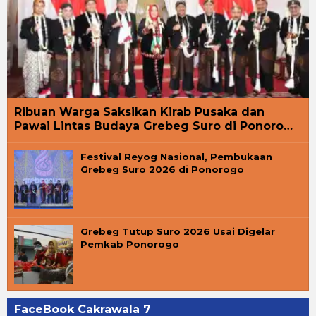
Ribuan Warga Saksikan Kirab Pusaka dan
Pawai Lintas Budaya Grebeg Suro di Ponoro…
Festival Reyog Nasional, Pembukaan
Grebeg Suro 2026 di Ponorogo
Grebeg Tutup Suro 2026 Usai Digelar
Pemkab Ponorogo
FaceBook Cakrawala 7