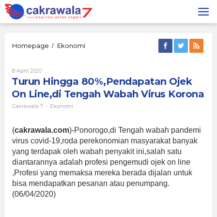
Lewati
ke
konten
Turun
Homepage
Ekonomi
/
Hingga
80%,Pendapatan
Oleh
8 April 2020
Ojek
Cakrawala
Turun Hingga 80%,Pendapatan Ojek
On
7
Line,di
On Line,di Tengah Wabah Virus Korona
Tengah
Wabah
Cakrawala 7
Ekonomi
-
Virus
Korona
(
cakrawala.com
)-Ponorogo,di Tengah wabah pandemi
virus covid-19,roda perekonomian masyarakat banyak
yang terdapak oleh wabah penyakit ini,salah satu
diantarannya adalah profesi pengemudi ojek on line
,Profesi yang memaksa mereka berada dijalan untuk
bisa mendapatkan pesanan atau penumpang.
(06/04/2020)