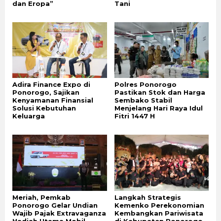
dan Eropa”
Tani
Adira Finance Expo di
Polres Ponorogo
Ponorogo, Sajikan
Pastikan Stok dan Harga
Kenyamanan Finansial
Sembako Stabil
Solusi Kebutuhan
Menjelang Hari Raya Idul
Keluarga
Fitri 1447 H
Meriah, Pemkab
Langkah Strategis
Ponorogo Gelar Undian
Kemenko Perekonomian
Wajib Pajak Extravaganza
Kembangkan Pariwisata
Hadiah Utama Mobil
di Kabupaten Ponorogo