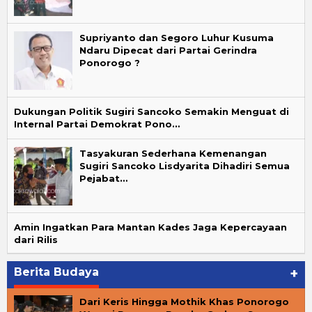
Supriyanto dan Segoro Luhur Kusuma
Ndaru Dipecat dari Partai Gerindra
Ponorogo ?
Dukungan Politik Sugiri Sancoko Semakin Menguat di
Internal Partai Demokrat Pono…
Tasyakuran Sederhana Kemenangan
Sugiri Sancoko Lisdyarita Dihadiri Semua
Pejabat…
Amin Ingatkan Para Mantan Kades Jaga Kepercayaan
dari Rilis
Berita Budaya
+
Dari Keris Hingga Mothik Khas Ponorogo