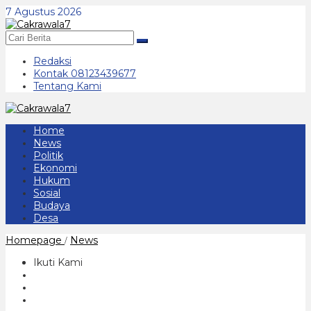
Lewati
7 Agustus 2026
ke
konten
Redaksi
Kontak 08123439677
Tentang Kami
Home
News
Politik
Ekonomi
Hukum
Sosial
Budaya
Desa
Sinergitas
Homepage
News
/
Tiga
Pilar
Ikuti Kami
di
Kabupaten
Bojonegoro