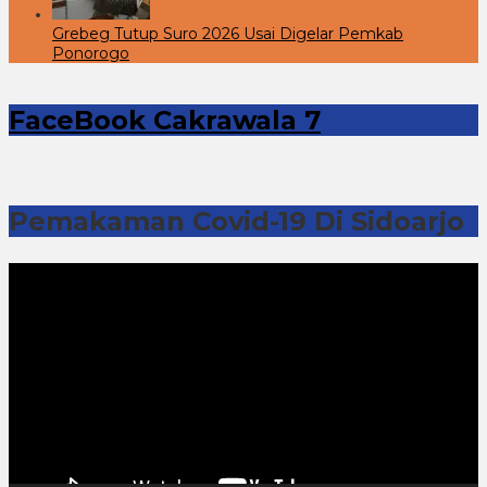
Grebeg Tutup Suro 2026 Usai Digelar Pemkab
Ponorogo
FaceBook Cakrawala 7
Pemakaman Covid-19 Di Sidoarjo
Pemutar
Video