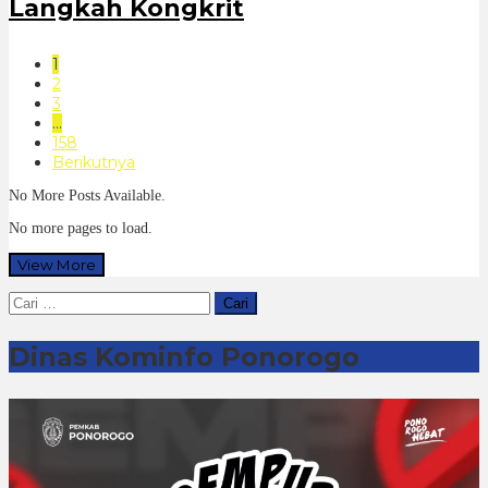
Langkah Kongkrit
1
2
3
…
158
Berikutnya
No More Posts Available.
No more pages to load.
View More
Cari
untuk:
Dinas Kominfo Ponorogo