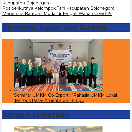
Kabupaten Bojonegoro
pos
Pos berikutnya
Kelompok Tani Kabupaten Bojonegoro
Menerima Bantuan Modal di Tengah Wabah Covid-19
Ekonomi, Sosial dan Budaya
Seminar UMKM Go Export : “Rahasia UMKM Lokal
Tembus Pasar Amerika dan Erop…
Jangan Lewatkan