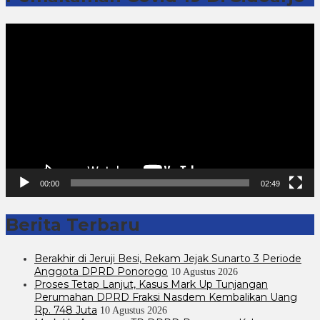
Pemutar
Video
00:00
02:49
Berita Terbaru
Berakhir di Jeruji Besi, Rekam Jejak Sunarto 3 Periode
Anggota DPRD Ponorogo
10 Agustus 2026
Proses Tetap Lanjut, Kasus Mark Up Tunjangan
Perumahan DPRD Fraksi Nasdem Kembalikan Uang
Rp. 748 Juta
10 Agustus 2026