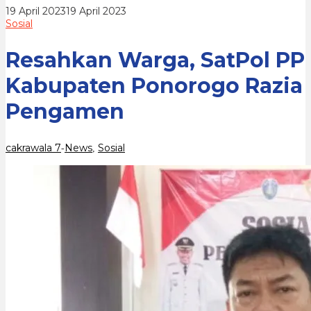
Pengamen
oleh
19 April 2023
19 April 2023
cakrawala
Sosial
7
Resahkan Warga, SatPol PP
Kabupaten Ponorogo Razia
Pengamen
cakrawala 7
News
Sosial
-
,