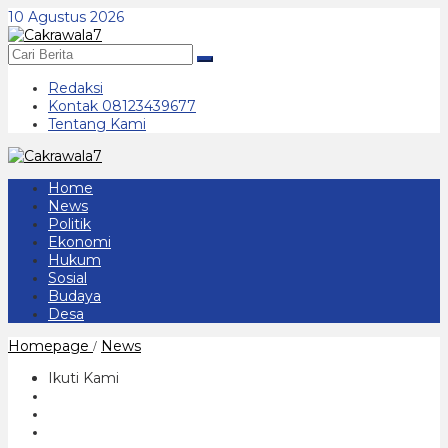
Lewati
10 Agustus 2026
ke
konten
Redaksi
Kontak 08123439677
Tentang Kami
Home
News
Politik
Ekonomi
Hukum
Sosial
Budaya
Desa
Resahkan
Homepage
News
/
Warga,
SatPol
Ikuti Kami
PP
Kabupaten
Ponorogo
Razia