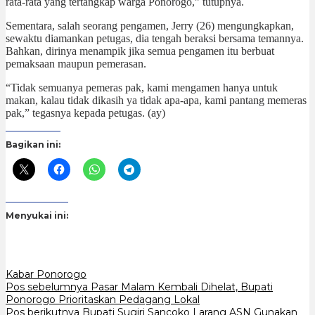
rata-rata yang tertangkap warga Ponorogo,” tutupnya.
Sementara, salah seorang pengamen, Jerry (26) mengungkapkan,
sewaktu diamankan petugas, dia tengah beraksi bersama temannya.
Bahkan, dirinya menampik jika semua pengamen itu berbuat
pemaksaan maupun pemerasan.
“Tidak semuanya pemeras pak, kami mengamen hanya untuk
makan, kalau tidak dikasih ya tidak apa-apa, kami pantang memeras
pak,” tegasnya kepada petugas. (ay)
Bagikan ini:
Menyukai ini:
Kabar Ponorogo
Navigasi
Pos sebelumnya
Pasar Malam Kembali Dihelat, Bupati
Ponorogo Prioritaskan Pedagang Lokal
pos
Pos berikutnya
Bupati Sugiri Sancoko Larang ASN Gunakan