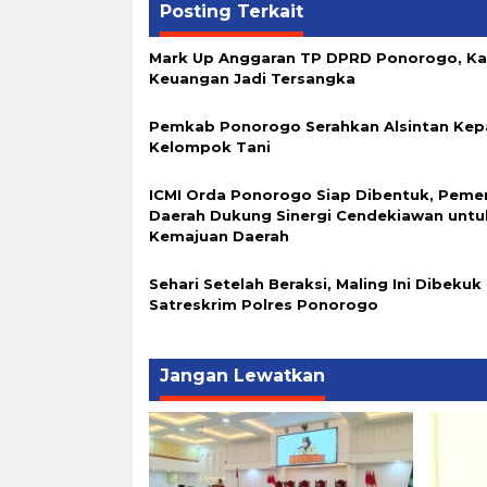
Posting Terkait
Mark Up Anggaran TP DPRD Ponorogo, K
Keuangan Jadi Tersangka
Pemkab Ponorogo Serahkan Alsintan Kep
Kelompok Tani
ICMI Orda Ponorogo Siap Dibentuk, Peme
Daerah Dukung Sinergi Cendekiawan untu
Kemajuan Daerah
Sehari Setelah Beraksi, Maling Ini Dibekuk
Satreskrim Polres Ponorogo
Jangan Lewatkan