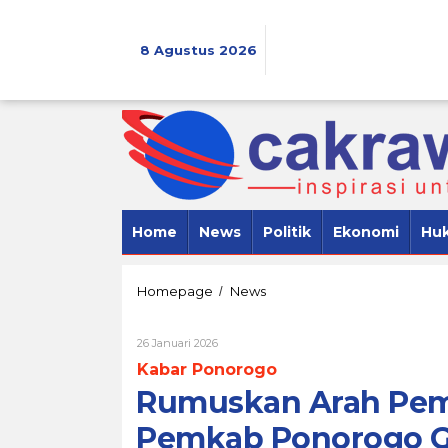
Lewati
ke
konten
8 Agustus 2026
Home
News
Politik
Ekonomi
Hu
Rumuskan
Homepage
News
/
Arah
Pembangunan
Oleh
26 Januari 2026
Daerah
Cakrawala
2027,
Kabar Ponorogo
7
Pemkab
Rumuskan Arah Pem
Ponorogo
Gelar
Pemkab Ponorogo Ge
Forum