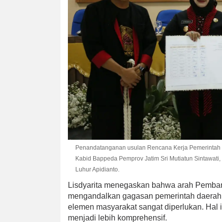
Penandatanganan usulan Rencana Kerja Pemerintah Dae
Kabid Bappeda Pemprov Jatim Sri Mutiatun Sintawati,
Luhur Apidianto.
Lisdyarita menegaskan bahwa arah Pemban
mengandalkan gagasan pemerintah daerah. Si
elemen masyarakat sangat diperlukan. Hal
menjadi lebih komprehensif.