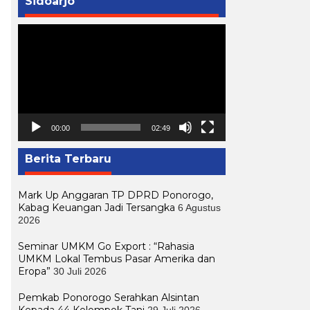
Sidoarjo
Pemutar
Video
00:00
02:49
Berita Terbaru
Mark Up Anggaran TP DPRD Ponorogo,
Kabag Keuangan Jadi Tersangka
6 Agustus
2026
Seminar UMKM Go Export : “Rahasia
UMKM Lokal Tembus Pasar Amerika dan
Eropa”
30 Juli 2026
Pemkab Ponorogo Serahkan Alsintan
Kepada 44 Kelompok Tani
29 Juli 2026